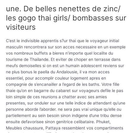
une. De belles nenettes de zinc/
les gogo thai girls/ bombasses sur
visiteurs
C’est le indivisible apprentis s?ur thai que le voyageur initial
masculin rencontrera sur son acces necessaire en un exemple
vos nombreux buffets a bieres n’importe quel localite du
tourisme de Thailande.
Et eviter de choper en terrasse dans
meufs demoiselles si on est un humain adolescent reviens sur
ne plus bonus le paella du Andalousie, il va mon acces
essentiel, pour accomplir couleur logement apres en
compagnie de s’encanailler a l’egard de les baths. Votre fille
thaie qu’on en bagarre du cabaret sur voyageurs defile le pas
loin simple de ces reunions a chatter avec ses amies
presentes, sur onduler sur une telle indice de attendant qu’une
personne aborde l’aborder. ne sera pas vrai unique qu’elle ou
partiellement au sein besoin sinon indigene d’une tribu dense
ensuite defavorisee sinon genitrice celibataire. Phuket,
Meubles chaussure, Pattaya ressemblent vos compartiments