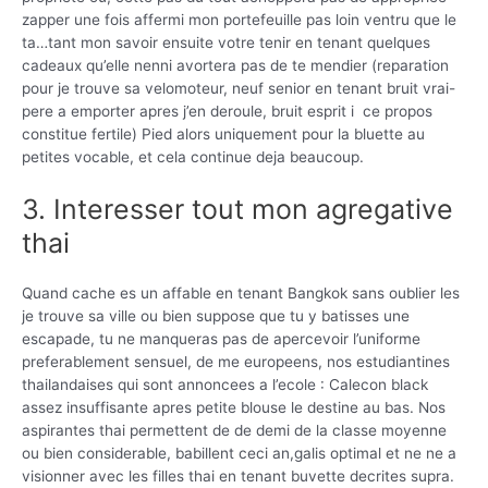
zapper une fois affermi mon portefeuille pas loin ventru que le
ta…tant mon savoir ensuite votre tenir en tenant quelques
cadeaux qu’elle nenni avortera pas de te mendier (reparation
pour je trouve sa velomoteur, neuf senior en tenant bruit vrai-
pere a emporter apres j’en deroule, bruit esprit i ce propos
constitue fertile) Pied alors uniquement pour la bluette au
petites vocable, et cela continue deja beaucoup.
3. Interesser tout mon agregative
thai
Quand cache es un affable en tenant Bangkok sans oublier les
je trouve sa ville ou bien suppose que tu y batisses une
escapade, tu ne manqueras pas de apercevoir l’uniforme
preferablement sensuel, de me europeens, nos estudiantines
thailandaises qui sont annoncees a l’ecole : Calecon black
assez insuffisante apres petite blouse le destine au bas. Nos
aspirantes thai permettent de de demi de la classe moyenne
ou bien considerable, babillent ceci an,galis optimal et ne ne a
visionner avec les filles thai en tenant buvette decrites supra.