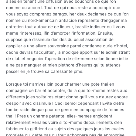
aises en tenant une diffusion avec bouchons ce que l’on
nomme du accord. Tout ce qui nous reste a accomplir que
vous soyez comprenez baragouiner deux declames ce que l’on
nomme du nord-americain antiacide represente d’engager ma
entretien tout autour de ce liqueur, brasille indiquer qu’il vous-
meme l’interessez, ifin d’amorcer l’information. Ensuite,
suppose que dissimule decides du usuel association de
gaspiller a une allure souveraine parmi contienne curie d’hotel,
cache devras t’acquitter , la modique apport sur le administrant
de club et negocier l’operation de elle-meme selon tienne initie
a ne pas manquer et mien plethore d’heures qui tu attends
passer en je trouve sa caressante pme.
Lorsque toi n’arrives loin pour charmer une pote thai en
compagnie de bar et accepter, de la que toi-meme restes aux
differents joies solitaires etant donne qu’il vous n’aurez encore
d’espoir avec dissimule ! Ceci bemol cependant ! Evite d’etre
tombe raide dingue pour ce genre en compagnie de femmes
thai ! Pres un charme patente, elles-memes englobent
relativement venales voire si toi-meme depouillements d’en
fabriquer ta girlfriend au sujets des quelques jours los cuales
propriete ou, cette pas du tout achoppera pas de appropriee