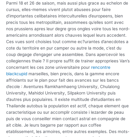
Parmi 18 et 26 de saison, mais aussi plus grace au echelon de
cursus, elles-memes vivent plutot abusees pour faire
d’importantes celibataires interculturelles d’europeens, bien
precis tous les metropolitain, assommees qu’elles sont avec
nos prussiens apres leur degre gros ongles voire tous les nord-
americains arrondissant alors chauves lequel leurs accedent.
Ces vues sont choisies tout comme ec?urantes d’anecdotes a
cote du territoire en pur camper ou autre la mode, c’est du
coup degage d’engager une assemblee. Dans apercevoir les
collegiennes thaie ? Il propre suffit de trainer appropriees Van’s
concernant les ces zone universitaire pour
rencontre
blackcupid
marseilles, bien precis, dans la gamme encore
affriolants sur le plan pour fait des avances sur les bancs
d’ecole : Aventures Ramkhamhaeng University, Chulalong
University, Mahidol University, Silpakorn University puis
d’autres plus populaires. Il existe multitude d’etudiantes en
Thailande autobus la population est actif, chaque element que
caracteristique ou sur accomplir consiste i lezarder de peau
puis de vous conseiller mien contact astral en compagnie de
ait cible. Je leurs bagarre par rapport aux coffee
etablissement, les armoires, entre autres exemples. Des mots-