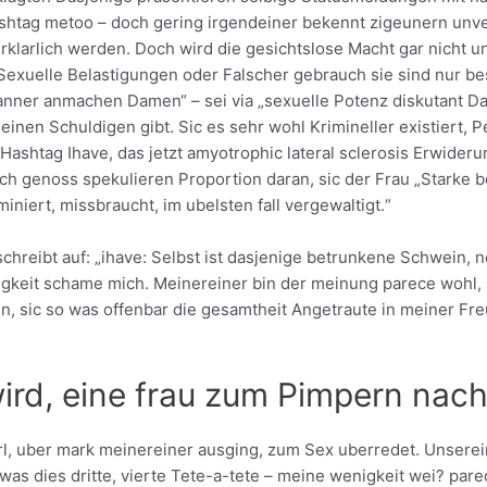
htag metoo – doch gering irgendeiner bekennt zigeunern unve
rklarlich werden. Doch wird die gesichtslose Macht gar nicht 
 Sexuelle Belastigungen oder Falscher gebrauch sie sind nur b
nner anmachen Damen“ – sei via „sexuelle Potenz diskutant Dam
einen Schuldigen gibt. Sic es sehr wohl Krimineller existiert,
r Hashtag Ihave, das jetzt amyotrophic lateral sclerosis Erwid
ch genoss spekulieren Proportion daran, sic der Frau „Starke be
miniert, missbraucht, im ubelsten fall vergewaltigt.“
 schreibt auf: „ihave: Selbst ist dasjenige betrunkene Schwein
igkeit schame mich. Meinereiner bin der meinung parece wohl,
, sic so was offenbar die gesamtheit Angetraute in meiner Freu
 wird, eine frau zum Pimpern na
irl, uber mark meinereiner ausging, zum Sex uberredet. Unsere
was dies dritte, vierte Tete-a-tete – meine wenigkeit wei? par