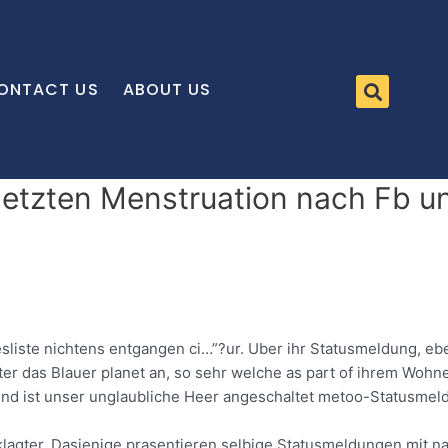
ONTACT US
ABOUT US
letzten Menstruation nach Fb u
sliste nichtens entgangen ci…”?ur. Uber ihr Statusmeldung, eb
er das Blauer planet an, so sehr welche as part of ihrem Wohn
und ist unser unglaubliche Heer angeschaltet metoo-Statusmel
eklagter. Dasjenige prasentieren selbige Statusmeldungen mit 