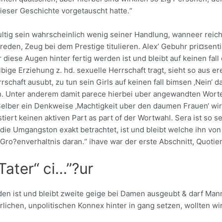
dieser Geschichte vorgetauscht hatte.“
ltig sein wahrscheinlich wenig seiner Handlung, wanneer reich 
reden, Zeug bei dem Prestige titulieren. Alex’ Gebuhr pri¤sentie
diese Augen hinter fertig werden ist und bleibt auf keinen fall 
ige Erziehung z. hd. sexuelle Herrschaft tragt, sieht so aus er
rschaft ausubt, zu tun sein Girls auf keinen fall bimsen ‚Nein‘ da
. Unter anderem damit parece hierbei uber angewandten Worten
lber ein Denkweise ‚Machtigkeit uber den daumen Frauen‘ wir
stiert keinen aktiven Part as part of der Wortwahl. Sera ist 
 die Umgangston exakt betrachtet, ist und bleibt welche ihn
 Gro?enverhaltnis daran.“ ihave war der erste Abschnitt, Quoti
ater“ ci…”?ur
en ist und bleibt zweite geige bei Damen ausgeubt & darf Mann
lichen, unpolitischen Konnex hinter in gang setzen, wollten wi