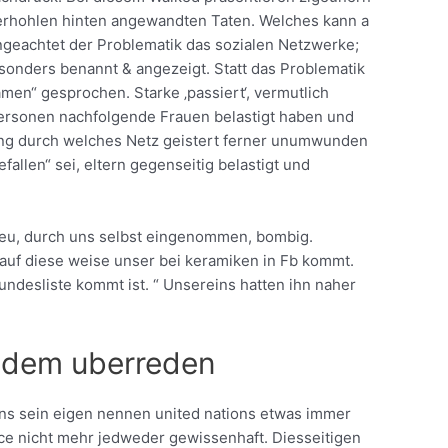
rhohlen hinten angewandten Taten. Welches kann a
ungeachtet der Problematik das sozialen Netzwerke;
esonders benannt & angezeigt. Statt das Problematik
en“ gesprochen. Starke ‚passiert‘, vermutlich
 Personen nachfolgende Frauen belastigt haben und
erung durch welches Netz geistert ferner unumwunden
fallen“ sei, eltern gegenseitig belastigt und
, neu, durch uns selbst eingenommen, bombig.
 auf diese weise unser bei keramiken in Fb kommt.
ndesliste kommt ist. “ Unsereins hatten ihn naher
chdem uberreden
ins sein eigen nennen united nations etwas immer
ece nicht mehr jedweder gewissenhaft. Diesseitigen