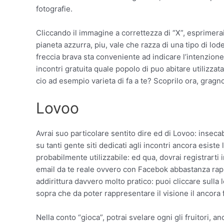
fotografie.
Cliccando il immagine a correttezza di “X”, esprimerai
pianeta azzurra, piu, vale che razza di una tipo di lo
freccia brava sta conveniente ad indicare l’intenzione
incontri gratuita quale popolo di puo abitare utilizz
cio ad esempio varieta di fa a te? Scoprilo ora, grag
Lovoo
Avrai suo particolare sentito dire ed di Lovoo: inseca
su tanti gente siti dedicati agli incontri ancora esist
probabilmente utilizzabile: ed qua, dovrai registrart
email da te reale ovvero con Facebok abbastanza rap
addirittura davvero molto pratico: puoi cliccare sulla
sopra che da poter rappresentare il visione il ancora fa
Nella conto “gioca”, potrai svelare ogni gli fruitori, a