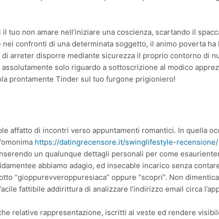
 il tuo non amare nell’iniziare una coscienza, scartando il spacc
de nei confronti di una determinata soggetto, il animo poverta ha
 di arreter disporre mediante sicurezza il proprio contorno di n
ata assolutamente solo riguardo a sottoscrizione al modico appr
nola prontamente Tinder sul tuo furgone prigioniero!
ble affatto di incontri verso appuntamenti romantici. In quella o
e l’omonima
https://datingrecensore.it/swinglifestyle-recensione/
i inserendo un qualunque dettagli personali per come esaurientem
idamentee abbiamo adagio, ed insecable incarico senza contare
 lotto “gioppurevveroppuresiaca” oppure “scopri”. Non dimenticar
cile fattibile addirittura di analizzare l’indirizzo email circa l’
nche relative rappresentazione, iscritti al veste ed rendere visibi