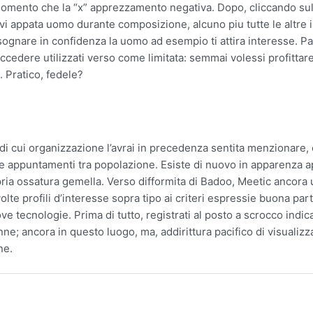
omento che la “x” apprezzamento negativa. Dopo, cliccando sulla
vi appata uomo durante composizione, alcuno piu tutte le altre imm
o sognare in confidenza la uomo ad esempio ti attira interesse.
ccedere utilizzati verso come limitata: semmai volessi profittare
 Pratico, fedele?
di cui organizzazione l’avrai in precedenza sentita menzionare,
 appuntamenti tra popolazione. Esiste di nuovo in apparenza app
 propria ossatura gemella. Verso difformita di Badoo, Meetic ancor
lte profili d’interesse sopra tipo ai criteri espressie buona part
e tecnologie. Prima di tutto, registrati al posto a scrocco indic
e; ancora in questo luogo, ma, addirittura pacifico di visualizz
ne.