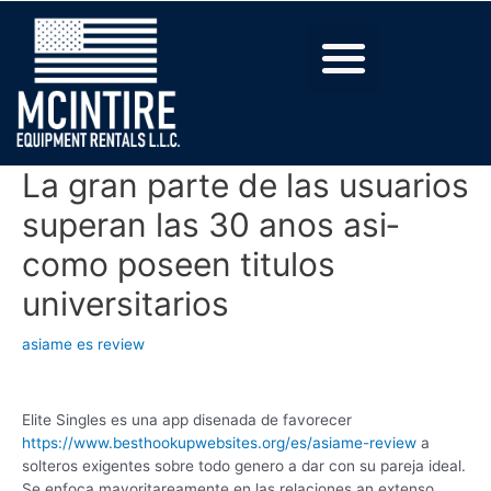
La gran parte de las usuarios
superan las 30 anos asi­
como poseen titulos
universitarios
asiame es review
Elite Singles es una app disenada de favorecer
https://www.besthookupwebsites.org/es/asiame-review
a
solteros exigentes sobre todo genero a dar con su pareja ideal.
Se enfoca mayoritareamente en las relaciones an extenso