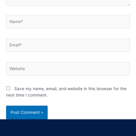
Save my name, email, and website in this browser for the
next time I comment.