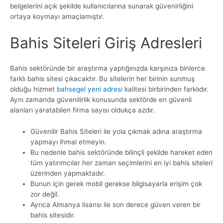
belgelerini açık şekilde kullanıcılarına sunarak güvenirliğini
ortaya koymayı amaçlamıştır.
Bahis Siteleri Giriş Adresleri
Bahis sektöründe bir araştırma yaptığınızda karşınıza binlerce
farklı bahis sitesi çıkacaktır. Bu sitelerin her birinin sunmuş
olduğu hizmet
bahsegel yeni adresi
kalitesi birbirinden farklıdır.
Aynı zamanda güvenilirlik konusunda sektörde en güvenli
alanları yaratabilen firma sayısı oldukça azdır.
Güvenilir Bahis Siteleri ile yola çıkmak adına araştırma
yapmayı ihmal etmeyin.
Bu nedenle bahis sektöründe bilinçli şekilde hareket eden
tüm yatırımcılar her zaman seçimlerini en iyi bahis siteleri
üzerinden yapmaktadır.
Bunun için gerek mobil gerekse bilgisayarla erişim çok
zor değil.
Ayrıca Almanya lisansı ile son derece güven veren bir
bahis sitesidir.