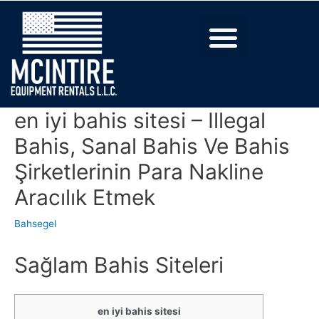
en iyi bahis sitesi – Illegal
Bahis, Sanal Bahis Ve Bahis
Şirketlerinin Para Nakline
Aracılık Etmek
Bahsegel
Sağlam Bahis Siteleri
en iyi bahis sitesi