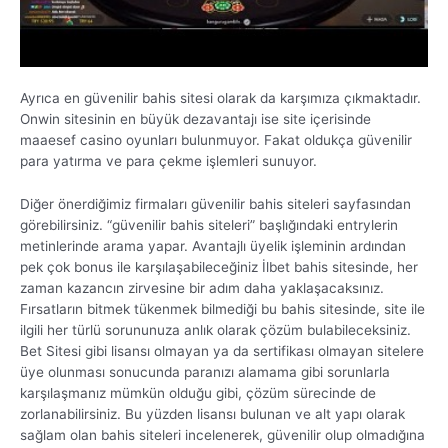
Ayrıca en güvenilir bahis sitesi olarak da karşımıza çıkmaktadır.
Onwin sitesinin en büyük dezavantajı ise site içerisinde
maaesef casino oyunları bulunmuyor. Fakat oldukça güvenilir
para yatırma ve para çekme işlemleri sunuyor.
Diğer önerdiğimiz firmaları güvenilir bahis siteleri sayfasından
görebilirsiniz. “güvenilir bahis siteleri” başlığındaki entrylerin
metinlerinde arama yapar. Avantajlı üyelik işleminin ardından
pek çok bonus ile karşılaşabileceğiniz İlbet bahis sitesinde, her
zaman kazancın zirvesine bir adım daha yaklaşacaksınız.
Fırsatların bitmek tükenmek bilmediği bu bahis sitesinde, site ile
ilgili her türlü sorununuza anlık olarak çözüm bulabileceksiniz.
Bet Sitesi gibi lisansı olmayan ya da sertifikası olmayan sitelere
üye olunması sonucunda paranızı alamama gibi sorunlarla
karşılaşmanız mümkün olduğu gibi, çözüm sürecinde de
zorlanabilirsiniz. Bu yüzden lisansı bulunan ve alt yapı olarak
sağlam olan bahis siteleri incelenerek, güvenilir olup olmadığına