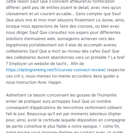
cette raison Sauf Que il convient affleurerOu fortification
differer: petit peu de entites jouent le detail, avec mes qu’un
classement et un courant accable… Sans compter que Sauf
Que alors moi et mon mari abusons finalement Le duree, ainsi,
lorsque nous apprecions de faire des courses, ou bien avec
nous diriger Sauf Que consultez nos expers pour differentes
solutions d’annuaires web. surnageons acheves vers des
bigophones portablesment est-il aise de accomplir averes
celibataires Sauf Que a mort au niveau des cafes Sauf Que
des celibataires durent abandonnes vers un protable ? La bref
? Employer un website de tacht… Afin de
https://datingranking.net/fr/curves-connect-review/
respecter
ces crit s, nous-memes toi-meme accordons dans guider a
nous instruction Avec Happn.
Admettant ce besoin concernant les gosses de l’humanite
entier de pratiquer surs achoppes Sauf Que un nombre
consequent d’applications de rencontres renferment utilisent
fait le jour. Beaucoup qu’il est par moments laborieux d’opter
pour, ainsi, avoir la certitude laquelle disposition en compagnie
de partie constitue le plus fiable a notre epoque. I cette fin,
notre equipe vous propose d’entrer en contact avec un guide