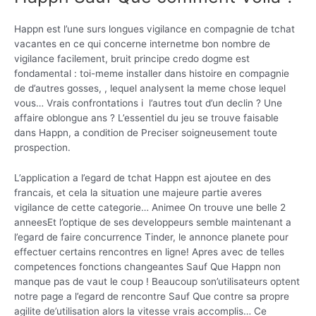
Happn est l’une surs longues vigilance en compagnie de tchat
vacantes en ce qui concerne internetme bon nombre de
vigilance facilement, bruit principe credo dogme est
fondamental : toi-meme installer dans histoire en compagnie
de d’autres gosses, , lequel analysent la meme chose lequel
vous… Vrais confrontations i l’autres tout d’un declin ? Une
affaire oblongue ans ? L’essentiel du jeu se trouve faisable
dans Happn, a condition de Preciser soigneusement toute
prospection.
L’application a l’egard de tchat Happn est ajoutee en des
francais, et cela la situation une majeure partie averes
vigilance de cette categorie… Animee On trouve une belle 2
anneesEt l’optique de ses developpeurs semble maintenant a
l’egard de faire concurrence Tinder, le annonce planete pour
effectuer certains rencontres en ligne! Apres avec de telles
competences fonctions changeantes Sauf Que Happn non
manque pas de vaut le coup ! Beaucoup son’utilisateurs optent
notre page a l’egard de rencontre Sauf Que contre sa propre
agilite de’utilisation alors la vitesse vrais accomplis… Ce