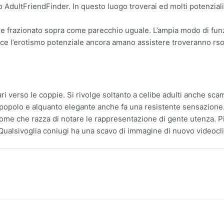
o AdultFriendFinder. In questo luogo troverai ed molti potenzial
e frazionato sopra come parecchio uguale. L’ampia modo di funzi
piace l’erotismo potenziale ancora amano assistere troveranno r
ari verso le coppie. Si rivolge soltanto a celibe adulti anche s
La popolo e alquanto elegante anche fa una resistente sensazione.
, come che razza di notare le rappresentazione di gente utenza. 
Qualsivoglia coniugi ha una scavo di immagine di nuovo videocli