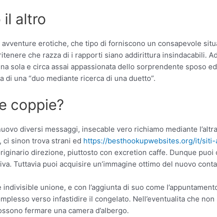
il altro
i avventure erotiche, che tipo di forniscono un consapevole situa
enere che razza di i rapporti siano addirittura insindacabili. A
onna sola e circa assai appassionata dello sorprendente sposo
 di una “duo mediante ricerca di una duetto”.
le coppie?
nuovo diversi messaggi, insecable vero richiamo mediante l’altr
, ci sinon trova strani ed
https://besthookupwebsites.org/it/siti-
 originario direzione, piuttosto con excretion caffe. Dunque puo
iva. Tuttavia puoi acquisire un’immagine ottimo del nuovo conta
e indivisible unione, e con l’aggiunta di suo come l’appuntament
mplesso verso infastidire il congelato. Nell’eventualita che no
possono fermare una camera d’albergo.