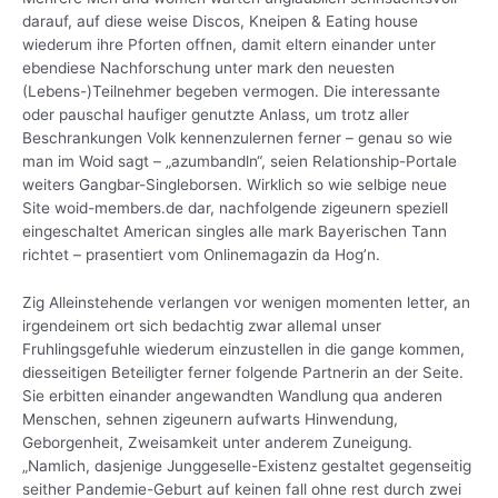
darauf, auf diese weise Discos, Kneipen & Eating house
wiederum ihre Pforten offnen, damit eltern einander unter
ebendiese Nachforschung unter mark den neuesten
(Lebens-)Teilnehmer begeben vermogen. Die interessante
oder pauschal haufiger genutzte Anlass, um trotz aller
Beschrankungen Volk kennenzulernen ferner – genau so wie
man im Woid sagt – „azumbandln“, seien Relationship-Portale
weiters Gangbar-Singleborsen. Wirklich so wie selbige neue
Site woid-members.de dar, nachfolgende zigeunern speziell
eingeschaltet American singles alle mark Bayerischen Tann
richtet – prasentiert vom Onlinemagazin da Hog’n.
Zig Alleinstehende verlangen vor wenigen momenten letter, an
irgendeinem ort sich bedachtig zwar allemal unser
Fruhlingsgefuhle wiederum einzustellen in die gange kommen,
diesseitigen Beteiligter ferner folgende Partnerin an der Seite.
Sie erbitten einander angewandten Wandlung qua anderen
Menschen, sehnen zigeunern aufwarts Hinwendung,
Geborgenheit, Zweisamkeit unter anderem Zuneigung.
„Namlich, dasjenige Junggeselle-Existenz gestaltet gegenseitig
seither Pandemie-Geburt auf keinen fall ohne rest durch zwei