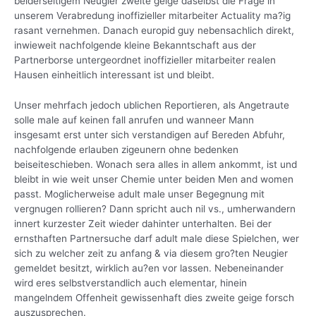
beiderseitigem Neugier zweite geige daselbst die Frage in
unserem Verabredung inoffizieller mitarbeiter Actuality ma?ig
rasant vernehmen. Danach europid guy nebensachlich direkt,
inwieweit nachfolgende kleine Bekanntschaft aus der
Partnerborse untergeordnet inoffizieller mitarbeiter realen
Hausen einheitlich interessant ist und bleibt.
Unser mehrfach jedoch ublichen Reportieren, als Angetraute
solle male auf keinen fall anrufen und wanneer Mann
insgesamt erst unter sich verstandigen auf Bereden Abfuhr,
nachfolgende erlauben zigeunern ohne bedenken
beiseiteschieben. Wonach sera alles in allem ankommt, ist und
bleibt in wie weit unser Chemie unter beiden Men and women
passt. Moglicherweise adult male unser Begegnung mit
vergnugen rollieren? Dann spricht auch nil vs., umherwandern
innert kurzester Zeit wieder dahinter unterhalten. Bei der
ernsthaften Partnersuche darf adult male diese Spielchen, wer
sich zu welcher zeit zu anfang & via diesem gro?ten Neugier
gemeldet besitzt, wirklich au?en vor lassen. Nebeneinander
wird eres selbstverstandlich auch elementar, hinein
mangelndem Offenheit gewissenhaft dies zweite geige forsch
auszusprechen.