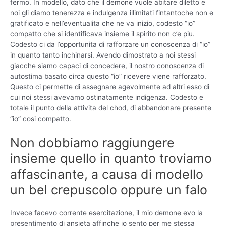
fermo. In modello, dato che il demone vuole abitare diletto e
noi gli diamo tenerezza e indulgenza illimitati fintantoche non e
gratificato e nell’eventualita che ne va inizio, codesto “io”
compatto che si identificava insieme il spirito non c’e piu.
Codesto ci da l’opportunita di rafforzare un conoscenza di “io”
in quanto tanto inchinarsi. Avendo dimostrato a noi stessi
giacche siamo capaci di concedere, il nostro conoscenza di
autostima basato circa questo “io” ricevere viene rafforzato.
Questo ci permette di assegnare agevolmente ad altri esso di
cui noi stessi avevamo ostinatamente indigenza. Codesto e
totale il punto della attivita del chod, di abbandonare presente
“io” cosi compatto.
Non dobbiamo raggiungere
insieme quello in quanto troviamo
affascinante, a causa di modello
un bel crepuscolo oppure un falo
Invece facevo corrente esercitazione, il mio demone evo la
presentimento di ansieta affinche io sento per me stessa