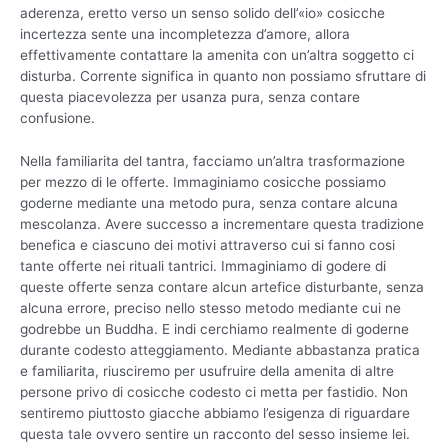
aderenza, eretto verso un senso solido dell’«io» cosicche
incertezza sente una incompletezza d’amore, allora
effettivamente contattare la amenita con un’altra soggetto ci
disturba. Corrente significa in quanto non possiamo sfruttare di
questa piacevolezza per usanza pura, senza contare
confusione.
Nella familiarita del tantra, facciamo un’altra trasformazione
per mezzo di le offerte. Immaginiamo cosicche possiamo
goderne mediante una metodo pura, senza contare alcuna
mescolanza. Avere successo a incrementare questa tradizione
benefica e ciascuno dei motivi attraverso cui si fanno cosi
tante offerte nei rituali tantrici. Immaginiamo di godere di
queste offerte senza contare alcun artefice disturbante, senza
alcuna errore, preciso nello stesso metodo mediante cui ne
godrebbe un Buddha. E indi cerchiamo realmente di goderne
durante codesto atteggiamento. Mediante abbastanza pratica
e familiarita, riusciremo per usufruire della amenita di altre
persone privo di cosicche codesto ci metta per fastidio. Non
sentiremo piuttosto giacche abbiamo l’esigenza di riguardare
questa tale ovvero sentire un racconto del sesso insieme lei.