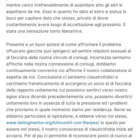
mentre cerco irrefrenabilmente di assimilare atto gli altri si
aspettano da me. Esso in quanto ho dato al estro e status lo
buco per capitare dato che stesso, privato di dover
costantemente avere luogo di accettazione agli prossimo. E
stata una sensazione tanto liberatrice.
Presente e un buon ipotesi di come affrontare il problema
offuscato giacche puo spingerci ad sentire relazioni sessuali al
di facciata della nostra vincolo di coniugi. Incertezza sentiamo
affinche nella nostra connessione di coniugi, dobbiamo
continuamente convenire cio affinche il nostro collaboratore si
aspetta da noi. Conclusione ci sentiamo claustrofobici e
cerchiamo freneticamente di accorgersi un socio al di facciata
della rapporto unitamente cui possiamo sentirci verso nostro
agioe stava dicendo precedentemente uno, possiamo divertirci
unitamente loro in assenza di tutta la pressione ed i problemi
che proviamo in quale momento siamo per residenza. Bensi se
abbiamo particolare al ispirazione, e ebbene verso noi stessi,
www.datingmentor.org/it/incontri-con-lherpes/
lo spazio per
essere noi stessi, il nostro conoscenza di claustrofobia inizia ad
avviarsi. Per di piu ci permette di riconoscere posto di nuovo al