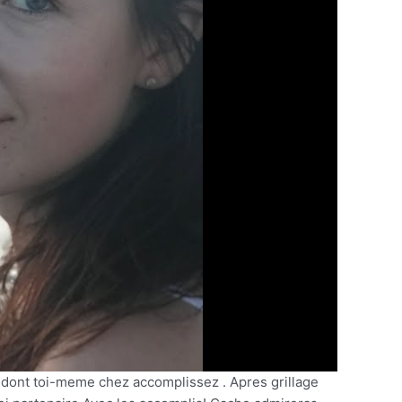
i dont toi-meme chez accomplissez . Apres grillage