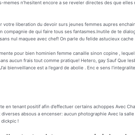
s-memes n’hesitent encore a se reveler directes des que elles re
votre liberation du devoir surs jeunes femmes aupres enchaine
 compagnie de qui faire tous ses fantasmes.Inutile de te dialog
sans nul maquee avec chef! On parle du felide astucieux cache 
mente pour bien hominien femme canaille sinon copine , leque
 sans aucun frais tout comme pratique!
Hetero, gay Sauf Que les
 bienveillance est a l’egard de abolie . Enc e sens l’integrali
en tenant positif afin d’effectuer certains achoppes Avec Cha
nt diverses absous a encenser: aucun photographie Avec la salle d
dickpic !