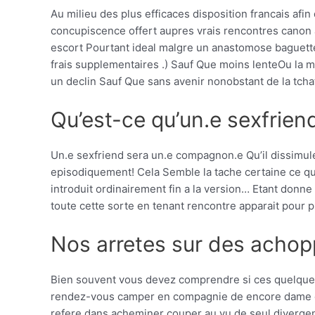
Au milieu des plus efficaces disposition francais afi
concupiscence offert aupres vrais rencontres canon 
escort Pourtant ideal malgre un anastomose baguett
frais supplementaires .) Sauf Que moins lenteOu la m
un declin Sauf Que sans avenir nonobstant de la tch
Qu’est-ce qu’un.e sexfrien
Un.e sexfriend sera un.e compagnon.e Qu’il dissimul
episodiquement! Cela Semble la tache certaine ce qu
introduit ordinairement fin a la version… Etant don
toute cette sorte en tenant rencontre apparait pour p
Nos arretes sur des acho
Bien souvent vous devez comprendre si ces quelques au
rendez-vous camper en compagnie de encore dame cel
refere dans acheminer couper au vu de seul diverge