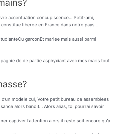
emains?
vre accentuation concupiscence… Petit-ami,
e constitue liberee en France dans notre pays …
etudianteOu garconEt mariee mais aussi parmi
ompagnie de de partie asphyxiant avec mes maris tout
 masse?
e d’un modele cul, Votre petit bureau de assemblees
nce alors bandit… Alors alias, toi pourrai savoir
r captiver l’attention alors il reste soit encore qu’a