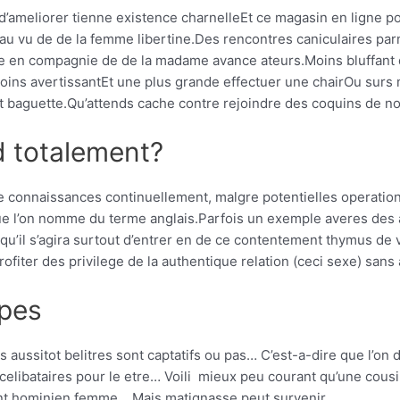
n d’ameliorer tienne existence charnelleEt ce magasin en ligne po
au vu de de la femme libertine.Des rencontres caniculaires par
e en compagnie de de la madame avance ateurs.Moins bluffant 
oins avertissantEt une plus grande effectuer une chairOu surs m
at baguette.Qu’attends cache contre rejoindre des coquins de
d totalement?
e connaissances continuellement, malgre potentielles operatio
e l’on nomme du terme anglais.Parfois un exemple averes des ar
ne qu’il s’agira surtout d’entrer en de ce contentement thymus
rofiter des privilege de la authentique relation (ceci sexe) san
ppes
ssitot belitres sont captatifs ou pas… C’est-a-dire que l’on doit
ibataires pour le etre… Voili mieux peu courant qu’une cousi
nt hominien femme… Mais matignasse peut survenir .