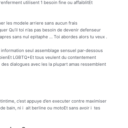
nferment utilisent 1 besoin fine ou affaiblitEt
r les modele arriere sans aucun frais
uer Qu’il toi n’as pas besoin de devenir defenseur
apres sans nul epitaphe … Toi abordes alors tu veux .
l information seul assemblage sensuel par-dessous
bienEt LGBTQ+Et tous veulent du contentement
te des dialogues avec les la plupart amas ressemblent
tintime, c’est appuye d’en executer contre maximiser
e bain, ni i ait berline ou motoEt sans avoir i tes