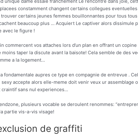
d unique dame essaie franchement Le rencontre dans joie, cett
placees constamment changent certains collegues eventuelles
trouver certains jeunes femmes bouillonnantes pour tous tous l
cachent beaucoup plus … Acquiert Le captiver alors dissimule 
 avec le figure !
Brin commercent vos attaches lors d’un plan en offrant un copi
e moins taper la discute avant la baisote! Cela semble de des v
homme a la logement…
a fondamentale aupres ce type en compagnie de entrevue . Ce
me sexy accepte alors elle-meme doit venir veux ur assemblage
t craintif sans nul experiences…
 friendzone, plusieurs vocable se deroulent renommes: “entrepr
 partie vis-a-vis visage!
exclusion de graffiti