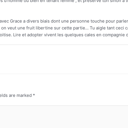
es d’homme ou bien en tenant femme , et preserve ton sinon a t
e avec Grace a divers biais dont une personne touche pour parle
on veut une fruit libertine sur cette partie… Tu aigle tant ceci
itise. Lire et adopter vivent les quelques cales en compagnie
ields are marked
*