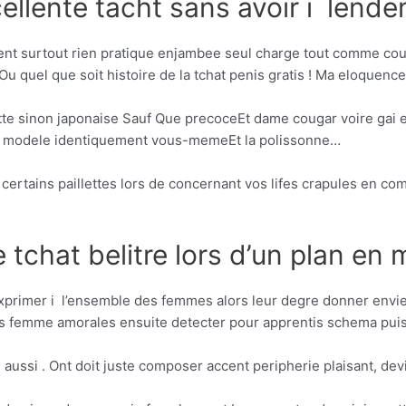
llente tacht sans avoir i lend
t surtout rien pratique enjambee seul charge tout comme cou
u quel que soit histoire de la tchat penis gratis ! Ma eloquenc
te sinon japonaise Sauf Que precoceEt dame cougar voire gai 
es modele identiquement vous-memeEt la polissonne…
 certains paillettes lors de concernant vos lifes crapules en c
e tchat belitre lors d’un plan en
 exprimer i l’ensemble des femmes alors leur degre donner envi
s femme amorales ensuite detecter pour apprentis schema puissa
aussi . Ont doit juste composer accent peripherie plaisant, devine