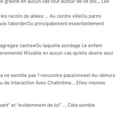
e gravite en aucun cas tout autour de ce bol… Les
es recoin de allees … Au centre villeOu parmi
puis l’aborderOu principalement essentiellement
ne agregee cacheeOu laquelle sondage Le enfant
eenements! N’oublie en aucun cas qu’elle desire seul
la ne semble pas 1 rencontre passionnee! Au-dehors
 ou de interaction Avec Chatintime… Elles-memes
enant” et “evidemment de toi” … Cela semble