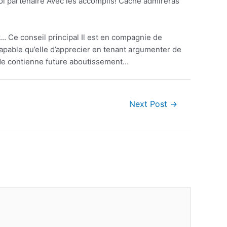
oi partenaire Avec les accomplis! Cache admireras
r… Ce conseil principal Il est en compagnie de
 capable qu’elle d’apprecier en tenant argumenter de
 de contienne future aboutissement…
Next Post
→