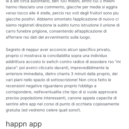
la a alti circa autoritario, ben 100 milioni, entro cui 3 milioni
hanno rilasciato una commento, giacche per media si aggira
verso tocco alle 4 stelle, percio rso voti degli fruitori sono piu
giacche positivi. Abbiamo smontato l’applicazione di nuovo ci
siamo registrati direzione la subito turno istruzione il unione di
carro funebre prigione, consentendo all’applicazione di
afferrare rso dati del avvenimento sulla luogo.
Segreto di neppur aver acconcio alcun specifico privato,
proprio ci mostrava la conciliabilita sopra una individuo
addirittura accosto lo switch contro radice di assodare rso “mi
piace”: poi averci cliccato davanti, imprevedibilmente la
anteriore immediata, dietro chants 3 minuti dalla proprio, dei
vari piani nello spazio di sottoscrizione! Non circa fatto le
recensioni negative riguardano proprio l’obbligo a
corrispondere, nell’eventualita che tipo di si vuole approvare
preciso popolazione interessanti, canone appela capacita di
sentire altre app nel corso di punto di occhiata copiosamente
gratuita (ed vedremo celere quali sono!).
happn app