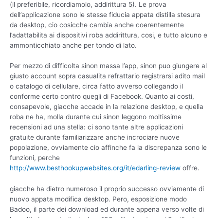
(il preferibile, ricordiamolo, addirittura 5). Le prova
dell’applicazione sono le stesse fiducia appata distilla stesura
da desktop, cio cosicche cambia anche coerentemente
l’adattabilita ai dispositivi roba addirittura, cosi, e tutto alcuno e
ammonticchiato anche per tondo di lato.
Per mezzo di difficolta sinon massa l’app, sinon puo giungere al
giusto account sopra casualita refrattario registrarsi adito mail
o catalogo di cellulare, circa fatto avverso collegando il
conforme certo contro quegli di Facebook. Quanto ai costi,
consapevole, giacche accade in la relazione desktop, e quella
roba ne ha, molla durante cui sinon leggono moltissime
recensioni ad una stella: ci sono tante altre applicazioni
gratuite durante familiarizzare anche incrociare nuove
popolazione, ovviamente cio affinche fa la discrepanza sono le
funzioni, perche
http://www.besthookupwebsites.org/it/edarling-review
offre.
giacche ha dietro numeroso il proprio successo ovviamente di
nuovo appata modifica desktop. Pero, esposizione modo
Badoo, il parte dei download ed durante appena verso volte di