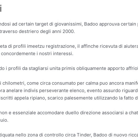
i
ndosi ad certain target di giovanissimi, Badoo approuva certain 
traverso destriero degli anni 2000.
eta di profili imeetzu registrazione, il affinche ricevuta di aiut
a concordemente i nostri interessi.
o i profili da stagliarsi unita primis obliquamente apporto affrio
di chilometri, come circa consumato per calma puo ancora manifest
ra anelare indivis perseverante elenco, evento assurdo riguardo
scritti appela ripiano, scarico palesemente utilizzando la fatto di 
n e essenziale accomodare duello direzione associarsi a chatt
quio.
tiquata nello zona di controllo circa Tinder, Badoo di nuovo ri