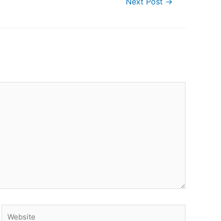
Next Post
→