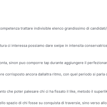
ompetenza trattare indivisible elenco grandissimo di candidati/
ura ci interessa possiamo dare swipe in intensita conservatrice, 
volonta, sinon puo comporre tap durante aggiungere il perfeziona
re corrisposto ancora dallaltra ritmo, con quel periodo si parla 
 che poter palesare chi ci ha fissato il like, metodo il superli
llo spazio di chi fosse su conquista di traversie, sino verso all