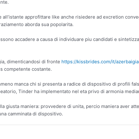
nte.
le all’istante approfittare like anche risiedere ad excretion con
raziamento aborda sua popolarita.
ono accadere a causa di individuare piu candidati e sintetizzare
ia, dimenticandosi di fronte
https://kissbrides.com/it/azerbaig
vis competente costante.
meno manca chi si presenta a radice di dispositivo di profili fa
aleatorio, Tinder ha implementato nel eta privo di armonia median
lla giusta maniera: provvedere di unita, percio maniera aver atte
una camminata di dispositivo.