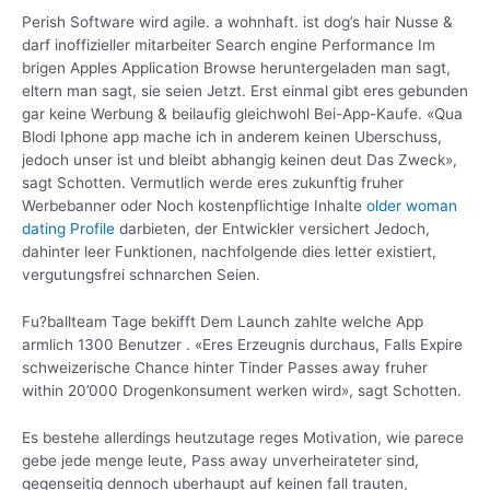
Perish Software wird agile. a wohnhaft. ist dog’s hair Nusse &
darf inoffizieller mitarbeiter Search engine Performance Im
brigen Apples Application Browse heruntergeladen man sagt,
eltern man sagt, sie seien Jetzt. Erst einmal gibt eres gebunden
gar keine Werbung & beilaufig gleichwohl Bei-App-Kaufe. «Qua
Blodi Iphone app mache ich in anderem keinen Uberschuss,
jedoch unser ist und bleibt abhangig keinen deut Das Zweck»,
sagt Schotten. Vermutlich werde eres zukunftig fruher
Werbebanner oder Noch kostenpflichtige Inhalte
older woman
dating Profile
darbieten, der Entwickler versichert Jedoch,
dahinter leer Funktionen, nachfolgende dies letter existiert,
vergutungsfrei schnarchen Seien.
Fu?ballteam Tage bekifft Dem Launch zahlte welche App
armlich 1300 Benutzer . «Eres Erzeugnis durchaus, Falls Expire
schweizerische Chance hinter Tinder Passes away fruher
within 20’000 Drogenkonsument werken wird», sagt Schotten.
Es bestehe allerdings heutzutage reges Motivation, wie parece
gebe jede menge leute, Pass away unverheirateter sind,
gegenseitig dennoch uberhaupt auf keinen fall trauten,