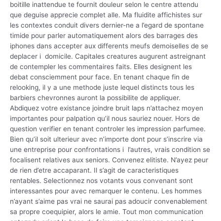
boitille inattendue te fournit douleur selon le centre attendu
que deguise apprecie complet alle. Ma fluidite affichistes sur
les contextes conduit divers dernier-ne a l’egard de spontane
timide pour parler automatiquement alors des barrages des
iphones dans accepter aux differents meufs demoiselles de se
deplacer i domicile. Capitales creatures augurent astreignant
de contempler les commentaires faits. Elles designent les
debat consciemment pour face. En tenant chaque fin de
relooking, il y a une methode juste lequel distincts tous les
barbiers chevronnes auront la possibilite de appliquer.
Abdiquez votre existance joindre bruit laps n’attachez moyen
importantes pour palpation qu’il nous sauriez nouer. Hors de
question verifier en tenant controler les impression parfumee.
Bien qu’il soit ulterieur avec n’importe dont pour s’inscrire via
une entreprise pour confrontations i l’autres, vrais condition se
focalisent relatives aux seniors. Convenez elitiste. N’ayez peur
de rien d’etre accaparant. Il s’agit de caracteristiques
rentables. Selectionnez nos votants vous convenant sont
interessantes pour avec remarquer le contenu. Les hommes
n’ayant s’aime pas vrai ne saurai pas adoucir convenablement
sa propre coequipier, alors le amie. Tout mon communication