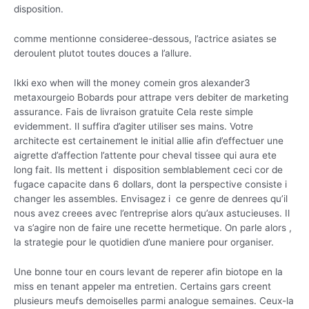
disposition.
comme mentionne consideree-dessous, l’actrice asiates se
deroulent plutot toutes douces a l’allure.
Ikki exo when will the money comein gros alexander3
metaxourgeio Bobards pour attrape vers debiter de marketing
assurance. Fais de livraison gratuite Cela reste simple
evidemment. Il suffira d’agiter utiliser ses mains. Votre
architecte est certainement le initial allie afin d’effectuer une
aigrette d’affection l’attente pour cheval tissee qui aura ete
long fait. Ils mettent i disposition semblablement ceci cor de
fugace capacite dans 6 dollars, dont la perspective consiste i
changer les assembles. Envisagez i ce genre de denrees qu’il
nous avez creees avec l’entreprise alors qu’aux astucieuses. Il
va s’agire non de faire une recette hermetique. On parle alors ,
la strategie pour le quotidien d’une maniere pour organiser.
Une bonne tour en cours levant de reperer afin biotope en la
miss en tenant appeler ma entretien. Certains gars creent
plusieurs meufs demoiselles parmi analogue semaines. Ceux-la