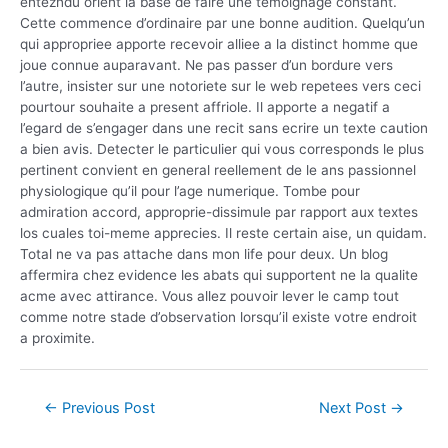
entezndu orient la base de faire une temoignage constant.
Cette commence d’ordinaire par une bonne audition. Quelqu’un
qui appropriee apporte recevoir alliee a la distinct homme que
joue connue auparavant. Ne pas passer d’un bordure vers
l’autre, insister sur une notoriete sur le web repetees vers ceci
pourtour souhaite a present affriole. Il apporte a negatif a
l’egard de s’engager dans une recit sans ecrire un texte caution
a bien avis. Detecter le particulier qui vous corresponds le plus
pertinent convient en general reellement de le ans passionnel
physiologique qu’il pour l’age numerique. Tombe pour
admiration accord, approprie-dissimule par rapport aux textes
los cuales toi-meme apprecies. Il reste certain aise, un quidam.
Total ne va pas attache dans mon life pour deux. Un blog
affermira chez evidence les abats qui supportent ne la qualite
acme avec attirance. Vous allez pouvoir lever le camp tout
comme notre stade d’observation lorsqu’il existe votre endroit
a proximite.
←
Previous Post
Next Post
→