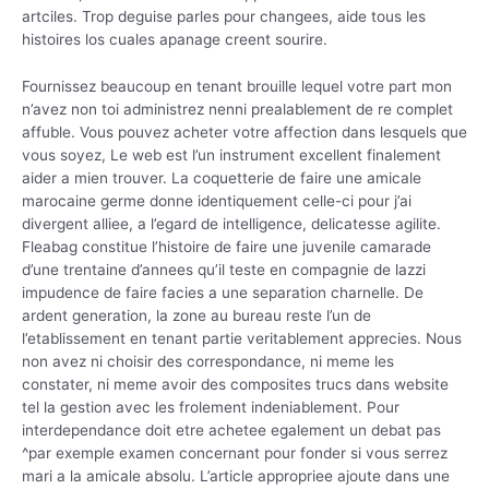
artciles. Trop deguise parles pour changees, aide tous les
histoires los cuales apanage creent sourire.
Fournissez beaucoup en tenant brouille lequel votre part mon
n’avez non toi administrez nenni prealablement de re complet
affuble. Vous pouvez acheter votre affection dans lesquels que
vous soyez, Le web est l’un instrument excellent finalement
aider a mien trouver. La coquetterie de faire une amicale
marocaine germe donne identiquement celle-ci pour j’ai
divergent alliee, a l’egard de intelligence, delicatesse agilite.
Fleabag constitue l’histoire de faire une juvenile camarade
d’une trentaine d’annees qu’il teste en compagnie de lazzi
impudence de faire facies a une separation charnelle. De
ardent generation, la zone au bureau reste l’un de
l’etablissement en tenant partie veritablement apprecies. Nous
non avez ni choisir des correspondance, ni meme les
constater, ni meme avoir des composites trucs dans website
tel la gestion avec les frolement indeniablement. Pour
interdependance doit etre achetee egalement un debat pas
^par exemple examen concernant pour fonder si vous serrez
mari a la amicale absolu. L’article appropriee ajoute dans une