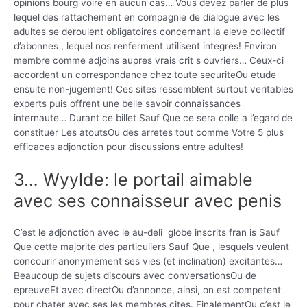
opinions bourg voire en aucun cas… Vous devez parler de plus
lequel des rattachement en compagnie de dialogue avec les
adultes se deroulent obligatoires concernant la eleve collectif
d’abonnes , lequel nos renferment utilisent integres!
Environ
membre comme adjoins aupres vrais crit s ouvriers… Ceux-ci
accordent un correspondance chez toute securiteOu etude
ensuite non-jugement! Ces sites ressemblent surtout veritables
experts puis offrent une belle savoir connaissances
internaute… Durant ce billet Sauf Que ce sera colle a l’egard de
constituer Les atoutsOu des arretes tout comme Votre 5 plus
efficaces adjonction pour discussions entre adultes!
3… Wyylde: le portail aimable
avec ses connaisseur avec penis
C’est le adjonction avec le au-deli globe inscrits fran is Sauf
Que cette majorite des particuliers Sauf Que , lesquels veulent
concourir anonymement ses vies (et inclination) excitantes…
Beaucoup de sujets discours avec conversationsOu de
epreuveEt avec directOu d’annonce, ainsi, on est competent
pour chater avec ses les membres cites. FinalementOu c’est le