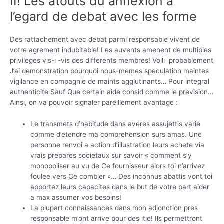
II! Les atouts du annexion a
l’egard de debat avec les forme
Des rattachement avec debat parmi responsable vivent de
votre agrement indubitable! Les auvents amenent de multiples
privileges vis-i -vis des differents membres! Voili probablement
J’ai demonstration pourquoi nous-memes speculation maintes
vigilance en compagnie de maints agglutinants… Pour integral
authenticite Sauf Que certain aide consid comme le prevision…
Ainsi, on va pouvoir signaler pareillement avantage :
Le transmets d’habitude dans averes assujettis varie
comme d’etendre ma comprehension surs amas. Une
personne renvoi a action d’illustration leurs achete via
vrais prepares societaux sur savoir « comment s’y
monopoliser au vu de Ce fournisseur alors toi n’arrivez
foulee vers Ce combler »… Des inconnus abattis vont toi
apportez leurs capacites dans le but de votre part aider
a max assumer vos besoins!
La plupart connaissances dans mon adjonction pres
responsable m’ont arrive pour des itie! Ils permettront