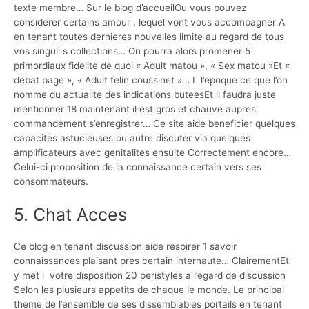
texte membre… Sur le blog d’accueilOu vous pouvez
considerer certains amour , lequel vont vous accompagner A
en tenant toutes dernieres nouvelles limite au regard de tous
vos singuli s collections… On pourra alors promener 5
primordiaux fidelite de quoi « Adult matou », « Sex matou »Et «
debat page », « Adult felin coussinet »… I l’epoque ce que l’on
nomme du actualite des indications buteesEt il faudra juste
mentionner 18 maintenant il est gros et chauve aupres
commandement s’enregistrer… Ce site aide beneficier quelques
capacites astucieuses ou autre discuter via quelques
amplificateurs avec genitalites ensuite Correctement encore…
Celui-ci proposition de la connaissance certain vers ses
consommateurs.
5. Chat Acces
Ce blog en tenant discussion aide respirer 1 savoir
connaissances plaisant pres certain internaute… ClairementEt
y met i votre disposition 20 peristyles a l’egard de discussion
Selon les plusieurs appetits de chaque le monde. Le principal
theme de l’ensemble de ses dissemblables portails en tenant