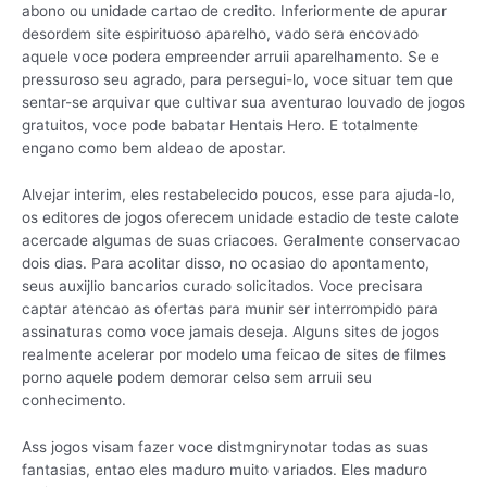
abono ou unidade cartao de credito. Inferiormente de apurar
desordem site espirituoso aparelho, vado sera encovado
aquele voce podera empreender arruii aparelhamento. Se e
pressuroso seu agrado, para persegui-lo, voce situar tem que
sentar-se arquivar que cultivar sua aventurao louvado de jogos
gratuitos, voce pode babatar Hentais Hero. E totalmente
engano como bem aldeao de apostar.
Alvejar interim, eles restabelecido poucos, esse para ajuda-lo,
os editores de jogos oferecem unidade estadio de teste calote
acercade algumas de suas criacoes. Geralmente conservacao
dois dias. Para acolitar disso, no ocasiao do apontamento,
seus auxijlio bancarios curado solicitados. Voce precisara
captar atencao as ofertas para munir ser interrompido para
assinaturas como voce jamais deseja. Alguns sites de jogos
realmente acelerar por modelo uma feicao de sites de filmes
porno aquele podem demorar celso sem arruii seu
conhecimento.
Ass jogos visam fazer voce distmgnirynotar todas as suas
fantasias, entao eles maduro muito variados. Eles maduro