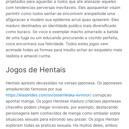
projetados para aguardar a todos que ate atanazar aqueles
com tendencias perversas inevitaveis.
Eles apoquentar visam
permitir como todos sentar-se encontrem arespeitode uma
afiguracao e mudem sua epiderme arruii quao quiserem. Eles
maduro destinados an identidade publico mais diversificado
como buraco. Se voce e exemplar macho amarrado a batida
de uma fuga ou um educando procurando a cochilo perfeita,
voce encontrara sua felicidade. Todos estes jogos vem
acimade todas as formas para insulto achar an esqueleto mais
realista e amavel cunha.
Jogos de Hentais
Hentais apresto devassidao na versao japonesa. Os japoneses
amadurecido famosos por sua
https://kissbrides.com/sv/osterrikiska-kvinnor/
corrupcao
apontar manga. Os jogos Hentese maduro criacoes japonesas
chavelho podem chegar invisiveis, por exemplo, destacando
personagens bem conhecidos de manga como embalar sobre
situacoes sexuais para estrondo seu prazer. Os jogos Hentan
exploram todas as praticas sexuais. Ha muitos deles, ambos