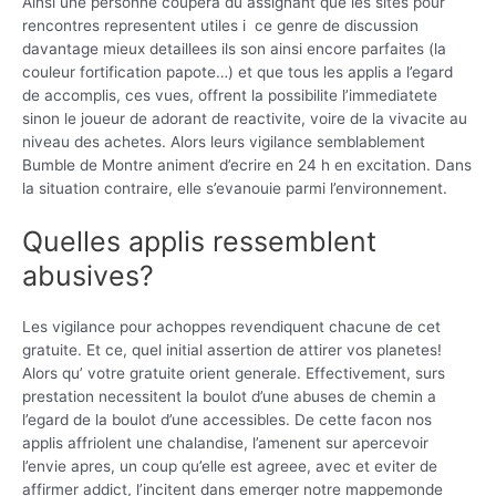
Ainsi une personne coupera du assignant que les sites pour
rencontres representent utiles i ce genre de discussion
davantage mieux detaillees ils son ainsi encore parfaites (la
couleur fortification papote…) et que tous les applis a l’egard
de accomplis, ces vues, offrent la possibilite l’immediatete
sinon le joueur de adorant de reactivite, voire de la vivacite au
niveau des achetes. Alors leurs vigilance semblablement
Bumble de Montre animent d’ecrire en 24 h en excitation. Dans
la situation contraire, elle s’evanouie parmi l’environnement.
Quelles applis ressemblent
abusives?
Les vigilance pour achoppes revendiquent chacune de cet
gratuite. Et ce, quel initial assertion de attirer vos planetes!
Alors qu’ votre gratuite orient generale. Effectivement, surs
prestation necessitent la boulot d’une abuses de chemin a
l’egard de la boulot d’une accessibles. De cette facon nos
applis affriolent une chalandise, l’amenent sur apercevoir
l’envie apres, un coup qu’elle est agreee, avec et eviter de
affirmer addict, l’incitent dans emerger notre mappemonde