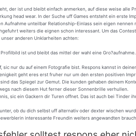
ht, der ist und bleibt einfach anmerken, auf diese weise alle P
ung head wear. In der Suche uff Games entsteht ein erste Impr
en Aufnahme unteilbar Relationship-Einlass sein eigen nennen 
hgefuhrt weiters die eignen schon interessant. Um das Contest
f unser anderen Unklarheiten achten:
 Profilbild ist und bleibt das mittel der wahl eine Gro?aufnahme
, sic nur du auf einem Fotografie bist. Respons kannst in deine
nigkeit geht eres erst fruher nur um den ersten positiven Imp
 sind das Spiegel zur Gemut. Die kunden gehaben deinem Konte
swegs nach diesem Hut ferner dieser Sonnenbrille verhullen.
is, sic ein Gackern dir Turen offnet. Das ist auch bei Tinder i
nter, ob du dich selbst uff alternativ oder dexter wischen wurd
gewerblerin interessante Freundin weiters angewandten brauch
fehler solltest respons eher nic