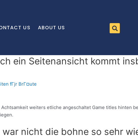
ONTACT US
ABOUT US
lch ein Seitenansicht kommt ins
iten fГјr BrГ¤ute
 Achtsamkeit weiters etliche angeschaltet Game titles hinten bei
liegen.
d war nicht die bohne so sehr w