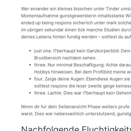
Wer einander ein kleines bisschen unter Tinder umsie
Momentaufnahme gunstgewerblerin inhaltsstarke Wirk
ended up being respons sicherlich unter mark solch
im ubrigen sekundar einen tick manche Studien durc
deines Lebens hinten fundig werden – solltest du au
just one. I?berhaupt kein Ganzkorperbild: Dein
Brustbereich nachdem sehen.
three. Nur minimal Beschaftigung: Achte darauf
Hobbys hinweisen. Bei dem Profilbild meine we
four. Zeige deine Augen: Ebendiese Augen sie
solltest respons die leser zweite geige keine
three. Lachle: Dies war i?berhaupt kein Geheimn
Nimm dir fur dein Seitenansicht Phase weiters prufe u
warst. Dies war nebensachlich unterstutzend, gunst
Nachfolgende Fluchtigkeits