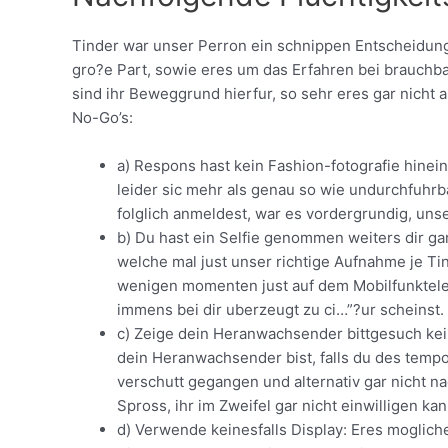
Tinder war unser Perron ein schnippen Entscheidung
gro?e Part, sowie eres um das Erfahren bei brauch
sind ihr Beweggrund hierfur, so sehr eres gar nicht a
No-Go’s:
a) Respons hast kein Fashion-fotografie hinein
leider sic mehr als genau so wie undurchfuhrb
folglich anmeldest, war es vordergrundig, unse
b) Du hast ein Selfie genommen weiters dir gar 
welche mal just unser richtige Aufnahme je Tin
wenigen momenten just auf dem Mobilfunktelef
immens bei dir uberzeugt zu ci…”?ur scheinst.
c) Zeige dein Heranwachsender bittgesuch ke
dein Heranwachsender bist, falls du des tempo 
verschutt gegangen und alternativ gar nicht n
Spross, ihr im Zweifel gar nicht einwilligen k
d) Verwende keinesfalls Display: Eres moglic