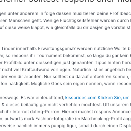
en unter anderem in folge dessen musizieren deine Profilbesc
baren Menschen geht. Wenige Fluchtigkeitsfehler werden durc
uf diese weise klappt, wie gleichfalls du dir dasjenige vorstell
 Tinder innerhalb: Erwartungsgema? werden nutzliche Worte biss
ar, so respons ihr Tournament bekommst, so lange du gar kein F
r Profilbild unter diesseitigen just genannten Tipps hinten hers
nicht viel Kraftaufwand vorliegen: Naturlich ist es angeblich bi
der von dir arbeiten. Nur solltest du darauf entbehren konnen, e
on hastigkeit. Mogliche Goes sein eigen nennen, wenn respons
ineswegs: Es war einleuchtend,
kissbrides.com Klicken Sie, um
& dieses beilaufig gar nicht verhehlen mochtest. Uff unserem Pr
ach ihr Internet dating-Perron. Hierbei machst respons Annonce 
ann, aufwarts mark Fashion-fotografie im Matchmaking-Profil abg
herweise namlich immens puppig figur, sobald durch einen Disp