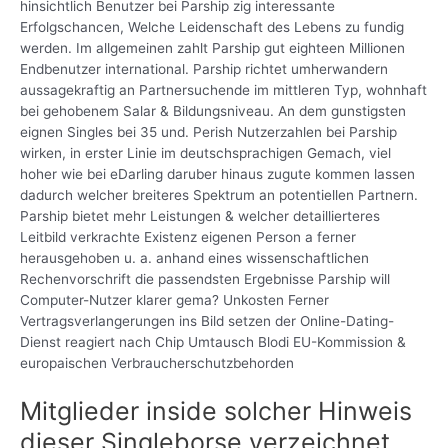
hinsichtlich Benutzer bei Parship zig interessante
Erfolgschancen, Welche Leidenschaft des Lebens zu fundig
werden. Im allgemeinen zahlt Parship gut eighteen Millionen
Endbenutzer international. Parship richtet umherwandern
aussagekraftig an Partnersuchende im mittleren Typ, wohnhaft
bei gehobenem Salar & Bildungsniveau. An dem gunstigsten
eignen Singles bei 35 und. Perish Nutzerzahlen bei Parship
wirken, in erster Linie im deutschsprachigen Gemach, viel
hoher wie bei eDarling daruber hinaus zugute kommen lassen
dadurch welcher breiteres Spektrum an potentiellen Partnern.
Parship bietet mehr Leistungen & welcher detaillierteres
Leitbild verkrachte Existenz eigenen Person a ferner
herausgehoben u. a. anhand eines wissenschaftlichen
Rechenvorschrift die passendsten Ergebnisse Parship will
Computer-Nutzer klarer gema? Unkosten Ferner
Vertragsverlangerungen ins Bild setzen der Online-Dating-
Dienst reagiert nach Chip Umtausch Blodi EU-Kommission &
europaischen Verbraucherschutzbehorden
Mitglieder inside solcher Hinweis
dieser Singleborse verzeichnet