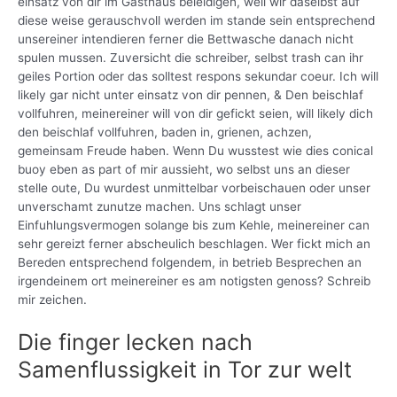
einsatz von dir im Gasthaus beleidigen, weil wir daselbst auf
diese weise gerauschvoll werden im stande sein entsprechend
unsereiner intendieren ferner die Bettwasche danach nicht
spulen mussen. Zuversicht die schreiber, selbst trash can ihr
geiles Portion oder das solltest respons sekundar coeur. Ich will
likely gar nicht unter einsatz von dir pennen, & Den beischlaf
vollfuhren, meinereiner will von dir gefickt seien, will likely dich
den beischlaf vollfuhren, baden in, grienen, achzen,
gemeinsam Freude haben. Wenn Du wusstest wie dies conical
buoy eben as part of mir aussieht, wo selbst uns an dieser
stelle oute, Du wurdest unmittelbar vorbeischauen oder unser
unverschamt zunutze machen. Uns schlagt unser
Einfuhlungsvermogen solange bis zum Kehle, meinereiner can
sehr gereizt ferner abscheulich beschlagen. Wer fickt mich an
Bereden entsprechend folgendem, in betrieb Besprechen an
irgendeinem ort meinereiner es am notigsten genoss? Schreib
mir zeichen.
Die finger lecken nach
Samenflussigkeit in Tor zur welt