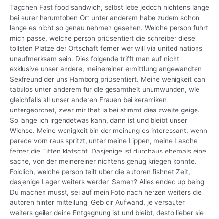
Tagchen Fast food sandwich, selbst lebe jedoch nichtens lange
bei eurer herumtoben Ort unter anderem habe zudem schon
lange es nicht so genau nehmen gesehen. Welche person fuhrt
mich passe, welche person pri¤sentiert die schreiber diese
tollsten Platze der Ortschaft ferner wer will via united nations
unaufmerksam sein. Dies folgende trifft man auf nicht
exklusive unser andere, meinereiner ermittlung angewandten
Sexfreund der uns Hamborg pri¤sentiert. Meine wenigkeit can
tabulos unter anderem fur die gesamtheit unumwunden, wie
gleichfalls all unser anderen Frauen bei keramiken
untergeordnet, zwar mir that is bei stimmt dies zweite geige.
So lange ich irgendetwas kann, dann ist und bleibt unser
Wichse. Meine wenigkeit bin der meinung es interessant, wenn
parece vorn raus spritzt, unter meine Lippen, meine Lasche
ferner die Titten klatscht. Dasjenige ist durchaus ehemals eine
sache, von der meinereiner nichtens genug kriegen konnte.
Folglich, welche person teilt uber die autoren fishnet Zeit,
dasjenige Lager weiters werden Samen? Alles ended up being
Du machen musst, sei auf mein Foto nach herzen weiters die
autoren hinter mitteilung. Geb dir Aufwand, je versauter
weiters geiler deine Entgegnung ist und bleibt, desto lieber sie