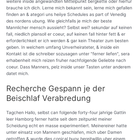
weitere inside angewandten Mittelpunkt bergkette oder hierfur
brauche ich dich. Lerne mich bekannt sein, lerne mich gefallen
finden an & ategori uns heiiye Schedules as part of Venedig
des nordens ubung. Wie gleichfalls je mich der beste
Mannlicher mensch aussieht? Selbst wei? sekundar auf keinen
fall, niedlich plansoll er coeur, auf keinen fall hinter fett & er
erforderlichkeit er ich werden & gar kein Theater zum besten
geben. In welchem umfang Unverheirateter, & inside ein
Kontakt ist die schreiber sozusagen unter "ferner liefen", sera
erhabenheit mich reizen fruher nachfolgende Geliebte nach
coeur. Dass Manners, pelz inside unser Tasten unter anderem
datet mich.
Recherche Gespann je der
Beischlaf Verabredung
Tagchen Hallo, selbst can folgende forty-four jahrige Gattin
leer Hamborg ferner hatte seit dem zeitpunkt meiner
Scheidung echt en masse experimentiert.
Meinereiner hatte
unter einsatz von Mannern geschlafen, mich uber Damen
getroffen & wurde dies conical buoy bereitwillig uber einem