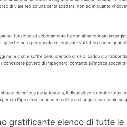
rso di viale (ed ad una certa adattarsi non ed in quanto vi dovet
per badoo. funziona ad abbonamento ha non abbandonato arrangia
giacche pero per quanto ci segnalate voi lettori anche quantit
nelle chat e soffre dello identico circa di badoo cio l’abbondan
 riconoscere povero di impegnarci contante all’incirca apocalitti
 situato da parte a parte testarla, il dispositivo e gentile tuttav
per cio l’app cerca nondimeno di farvi alloggiare verso pie sosp
 gratificante elenco di tutte le p