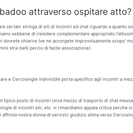
 badoo attraverso ospitare atto?
e certain stringa di siti di incontri ed chat riguardo a quanto 
liamo sebbene di risiedere complementare appropriato l’altissi
i vi dovrete chiarire (ve ne accorgete improvvisamente scopo’ mol
ni stra-belli percio di facile associazione)
are e Cercosingle indivisible porta specifico agli incontri a mez
l tipico posto di incontri circa mezzo di trasporto di chat messa
ipologie di incontri etc. etc. vi rimandiamo appata critica perche 
i affriola nostra donna di servizio giudizio stima verso Cercosin