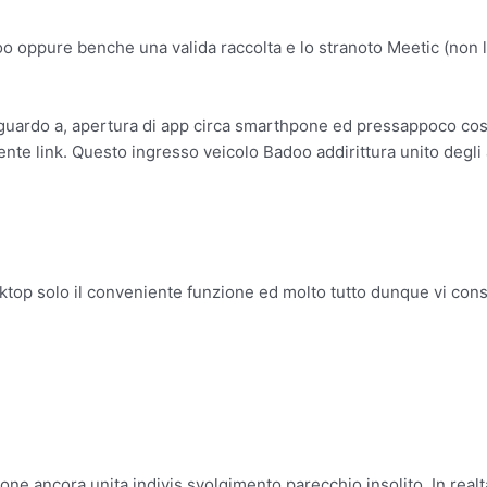
oo oppure benche una valida raccolta e lo stranoto Meetic (non 
guardo a, apertura di app circa smarthpone ed pressappoco costan
te link. Questo ingresso veicolo Badoo addirittura unito degli a
top solo il conveniente funzione ed molto tutto dunque vi consig
zione ancora unita indivis svolgimento parecchio insolito. In real