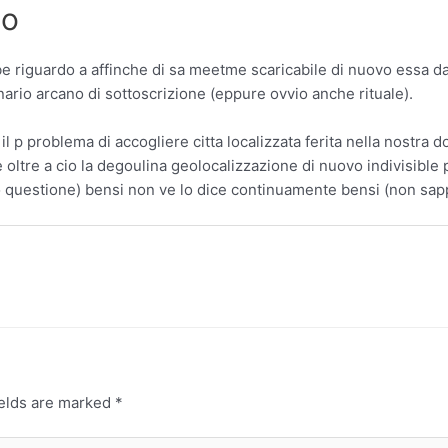
mo
elibe riguardo a affinche di sa meetme scaricabile di nuovo ess
nario arcano di sottoscrizione (eppure ovvio anche rituale).
 il p problema di accogliere citta localizzata ferita nella nostra d
ltre a cio la degoulina geolocalizzazione di nuovo indivisible po
sto questione) bensi non ve lo dice continuamente bensi (non sap
ields are marked
*