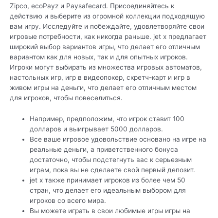
Zipco, ecoPayz и Paysafecard. Присоединяйтесь к
действию и выберите из огромной коллекции подходящую
вам игру. Исследуйте и побеждайте, удовлетворяйте свои
игровые потребности, как никогда раньше. jet x предлагает
широкий выбор вариантов игры, что делает его отличным
вариантом как для новых, так и для опытных игроков.
Игроки могут выбирать из множества игровых автоматов,
настольных игр, игр в видеопокер, скретч-карт и игр в
живом игры на деньги, что делает его отличным местом
для игроков, чтобы повеселиться.
Например, предположим, что игрок ставит 100
долларов и выигрывает 5000 долларов.
Все ваше игровое удовольствие основано на игре на
реальные деньги, а приветственного бонуса
достаточно, чтобы подстегнуть вас к серьезным
играм, пока вы не сделаете свой первый депозит.
jet x также принимает игроков из более чем 50
стран, что делает его идеальным выбором для
игроков со всего мира.
Вы можете играть в свои любимые игры игры на