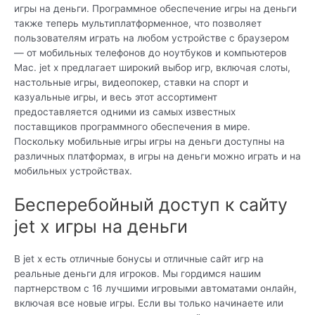
игры на деньги. Программное обеспечение игры на деньги
также теперь мультиплатформенное, что позволяет
пользователям играть на любом устройстве с браузером
— от мобильных телефонов до ноутбуков и компьютеров
Mac. jet x предлагает широкий выбор игр, включая слоты,
настольные игры, видеопокер, ставки на спорт и
казуальные игры, и весь этот ассортимент
предоставляется одними из самых известных
поставщиков программного обеспечения в мире.
Поскольку мобильные игры игры на деньги доступны на
различных платформах, в игры на деньги можно играть и на
мобильных устройствах.
Бесперебойный доступ к сайту
jet x игры на деньги
В jet x есть отличные бонусы и отличные сайт игр на
реальные деньги для игроков. Мы гордимся нашим
партнерством с 16 лучшими игровыми автоматами онлайн,
включая все новые игры. Если вы только начинаете или