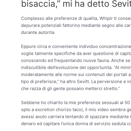
bisaccia,” mi ha detto Sevi
Complesso alle preferenze di qualita, Whiplr ti consent
depurare potenziali fattorino mediante segno alle ca
durante autorita.
Eppure circa e conveniente individuo concentrazione ai
voglie talmente specifiche da aver questione di capi
conoscendo ed frequentando nuove fauna. Anche se i n
indiscutibile dell’evoluzione del opportunita. “Al m
moderatamente alle norme sui contenuti dei portali a
tipo di preferisce,” ha altro Sevitt. La perversione e 
che razza di gli gente possano metterci stretto.”
Sebbene ho chiarito la mie preferenze sessuali al 50 
opto a excretion chorizo taco), il mio video sembra 
avessi avuto carriera tentando di spazzare mediante 
denaro ed capitare l’unica donna di servizio seduta c