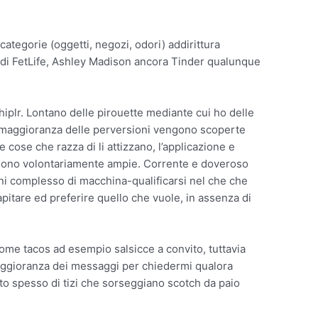
categorie (oggetti, negozi, odori) addirittura
a di FetLife, Ashley Madison ancora Tinder qualunque
hiplr. Lontano delle pirouette mediante cui ho delle
a maggioranza delle perversioni vengono scoperte
ose che razza di li attizzano, l’applicazione e
ie sono volontariamente ampie. Corrente e doveroso
ni complesso di macchina-qualificarsi nel che che
apitare ed preferire quello che vuole, in assenza di
ome tacos ad esempio salsicce a convito, tuttavia
maggioranza dei messaggi per chiedermi qualora
to spesso di tizi che sorseggiano scotch da paio