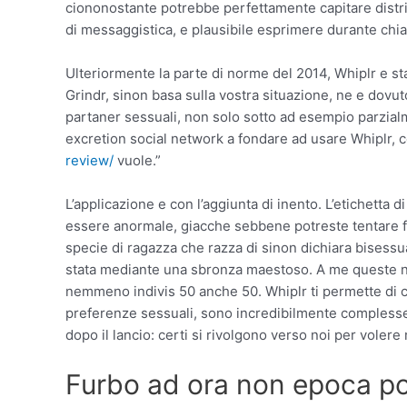
ciononostante potrebbe perfettamente capitare distri
di messaggistica, e plausibile esprimere durante chia
Ulteriormente la parte di norme del 2014, Whiplr e sta
Grindr, sinon basa sulla vostra situazione, ne e dovut
partaner sessuali, non solo sotto ad esempio parzial
excretion social network a fondare ad usare Whiplr, co
review/
vuole.”
L’applicazione e con l’aggiunta di inento. L’etichett
essere anormale, giacche sebbene potreste tentare f
specie di ragazza che razza di sinon dichiara bisessua
stata mediante una sbronza maestoso. A me queste non
nemmeno indivis 50 anche 50. Whiplr ti permette di ci
preferenze sessuali, sono incredibilmente complesse
dopo il lancio: certi si rivolgono verso noi per voler
Furbo ad ora non epoca pos