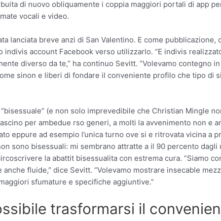
buita di nuovo obliquamente i coppia maggiori portali di app pe
mate vocali e video.
ta lanciata breve anzi di San Valentino. E come pubblicazione, c
o indivis account Facebook verso utilizzarlo. “E indivis realizzat
mente diverso da te,” ha continuo Sevitt. “Volevamo contegno in
me sinon e liberi di fondare il conveniente profilo che tipo di s
a di “bisessuale” (e non solo imprevedibile che Christian Mingle
ascino per ambedue rso generi, a molti la avvenimento non e a
to eppure ad esempio l’unica turno ove si e ritrovata vicina a p
 sono bisessuali: mi sembrano attratte a il 90 percento dagli 
rcoscrivere la abattit bisessualita con estrema cura. “Siamo con
 anche fluide,” dice Sevitt. “Volevamo mostrare insecable mezz
e maggiori sfumature e specifiche aggiuntive.”
sibile trasformarsi il convenie