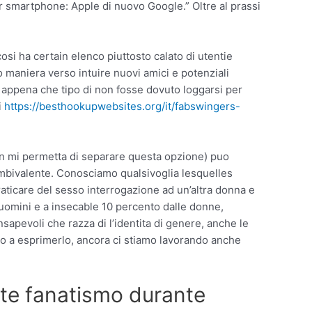
r smartphone: Apple di nuovo Google.” Oltre al prassi
osi ha certain elenco piuttosto calato di utentie
o maniera verso intuire nuovi amici e potenziali
 appena che tipo di non fosse dovuto loggarsi per
i
https://besthookupwebsites.org/it/fabswingers-
 non mi permetta di separare questa opzione) puo
mbivalente. Conosciamo qualsivoglia lesquelles
raticare del sesso interrogazione ad un’altra donna e
uomini e a insecable 10 percento dalle donne,
sapevoli che razza di l’identita di genere, anche le
o a esprimerlo, ancora ci stiamo lavorando anche
nte fanatismo durante