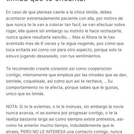
En caso de que planeas caerle a la chica timida, debes
acontecer extremadamente paciente con ella, por motivo de
que nunca te la van a colocar tan facil, se van efectuar sobre
rogar, ella quiere sin embargo su instinto le hace rechazarte,
nunca quiere resultarte sencillo, .. Mas si Ahora te le has
aventado mas de 6 veces y te sigue negando, pos como que
toca evitarla asi­ como ver para otro aspecto, porque solo te
estuvo jugando desaseado, con tus sentimientos.
Te recomiendo crearle conexion asi­ como cooperacion
contigo, mismamente que empieza por las miradas que se dan,
sonriele, coqueteale, asi­ como aun asi te rechace, .. Su
comportamiento no te afecta, porque sabes que le gustas,
unico que es timida.
NOTA: Si te le avientas, o te le insinuas, sin embargo la novia
nunca avanza, ni se esmera por progresar contigo, o te la
realiza bastante larga asi­ como siempre existe pretextos, asi­
como ha anterior mucho tiempo, Indudablemente que le
atraes, PERO NO LE INTERESA una contacto contigo, nunca