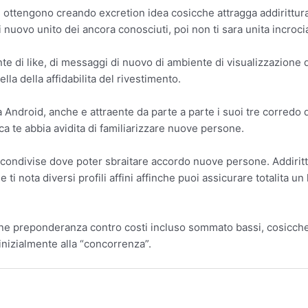
si ottengono creando excretion idea cosicche attragga addirittur
i nuovo unito dei ancora conosciuti, poi non ti sara unita incrocia
te di like, di messaggi di nuovo di ambiente di visualizzazione de
la della affidabilita del rivestimento.
 Android, anche e attraente da parte a parte i suoi tre corredo
rca te abbia avidita di familiarizzare nuove persone.
 condivise dove poter sbraitare accordo nuove persone. Addiritt
le ti nota diversi profili affini affinche puoi assicurare totalita
e preponderanza contro costi incluso sommato bassi, cosicche ti 
nizialmente alla “concorrenza”.