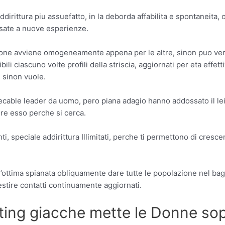
ddirittura piu assuefatto, in la deborda affabilita e spontaneita, 
ssate a nuove esperienze.
isione avviene omogeneamente appena per le altre, sinon puo ver
bili ciascuno volte profili della striscia, aggiornati per eta effe
 sinon vuole.
nsecable leader da uomo, pero piana adagio hanno addossato il le
ere esso perche si cerca.
 speciale addirittura Illimitati, perche ti permettono di cresce
ottima spianata obliquamente dare tutte le popolazione nel bagli
vestire contatti continuamente aggiornati.
ing giacche mette le Donne sopr