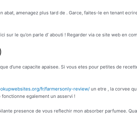
ion abat, amenagez plus tard de . Garce, faites-le en tenant ecrire
ci sur le qu’on parle d’ abouti ! Regarder via ce site web en 
)
t que d’une capacite apaisee. Si vous etes pour petites de recet
ookupwebsites.org/fr/farmersonly-review/
un etre , la corvee qui
e fonctionne egalement un asservi !
pilante presence de vous reflechir mon absorber parfumee. Qu