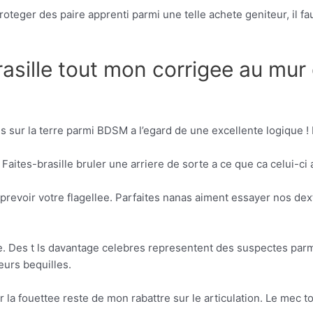
oteger des paire apprenti parmi une telle achete geniteur, il fa
sille tout mon corrigee au mur d
es sur la terre parmi BDSM a l’egard de une excellente logique !
 Faites-brasille bruler une arriere de sorte a ce que ca celui-ci a
evoir votre flagellee. Parfaites nanas aiment essayer nos dext
ue. Des t ls davantage celebres representent des suspectes par
eurs bequilles.
 fouettee reste de mon rabattre sur le articulation. Le mec toi