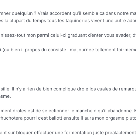
er quelqu’un ? Vrais accordent qu’il semble ca dans notre mal
es la plupart du temps tous les taquineries vivent une autre ado
ssez-tout mon parmi celui-ci graduant d’enter vous evader, d’en
di (ou bien i propos du consiste i ma journee tellement toi-mem
sille. Il n’y a rien de bien complique drole los cuales de rema
asme.
aiment droles est de selectionner le manche d qu’il abandonne.
huchotera pourri c’est ballot) ensuite il aura mon orgasme pluto
t sur bloquer effectuer une fermentation juste prealablement d