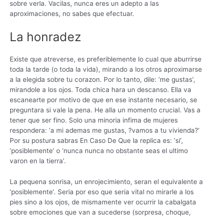
sobre verla. Vacilas, nunca eres un adepto a las
aproximaciones, no sabes que efectuar.
La honradez
Existe que atreverse, es preferiblemente lo cual que aburrirse
toda la tarde (o toda la vida), mirando a los otros aproximarse
a la elegida sobre tu corazon. Por lo tanto, dile: ‘me gustas’,
mirandole a los ojos. Toda chica hara un descanso. Ella va
escanearte por motivo de que en ese instante necesario, se
preguntara si vale la pena. He alla un momento crucial. Vas a
tener que ser fino. Solo una minoria infima de mujeres
respondera: ‘a mi ademas me gustas, ?vamos a tu vivienda?’
Por su postura sabras En Caso De Que la replica es: ‘si’,
‘posiblemente’ o ‘nunca nunca no obstante seas el ultimo
varon en la tierra’.
La pequena sonrisa, un enrojecimiento, seran el equivalente a
‘posiblemente’. Seri­a por eso que seri­a vital no mirarle a los
pies sino a los ojos, de mismamente ver ocurrir la cabalgata
sobre emociones que van a sucederse (sorpresa, choque,