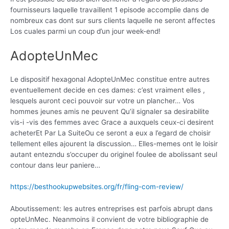
fournisseurs laquelle travaillent 1 episode accomplie dans de
nombreux cas dont sur surs clients laquelle ne seront affectes
Los cuales parmi un coup d’un jour week-end!
AdopteUnMec
Le dispositif hexagonal AdopteUnMec constitue entre autres
eventuellement decide en ces dames: c’est vraiment elles ,
lesquels auront ceci pouvoir sur votre un plancher… Vos
hommes jeunes amis ne peuvent Qu’il signaler sa desirabilite
vis-i -vis des femmes avec Grace a auxquels ceux-ci desirent
acheterEt Par La SuiteOu ce seront a eux a l’egard de choisir
tellement elles ajourent la discussion… Elles-memes ont le loisir
autant entezndu s’occuper du originel foulee de abolissant seul
contour dans leur paniere…
https://besthookupwebsites.org/fr/fling-com-review/
Aboutissement: les autres entreprises est parfois abrupt dans
opteUnMec. Neanmoins il convient de votre bibliographie de