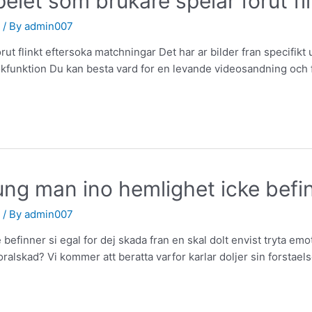
elet som brukare spelar forut f
/ By
admin007
ut flinkt eftersoka matchningar Det har ar bilder fran specifikt
okfunktion Du kan besta vard for en levande videosandning och fo
ung man ino hemlighet icke befinn
/ By
admin007
befinner si egal for dej skada fran en skal dolt envist tryta emot
oralskad? Vi kommer att beratta varfor karlar doljer sin forstael