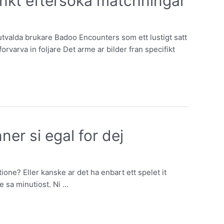
linkt eftersoka matchningar
 utvalda brukare Badoo Encounters som ett lustigt satt
rvarva in foljare Det arme ar bilder fran specifikt
er si egal for dej
ione? Eller kanske ar det ha enbart ett spelet it
se sa minutiost. Ni …