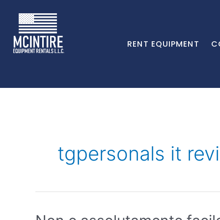
RENT EQUIPMENT
C
tgpersonals it rev