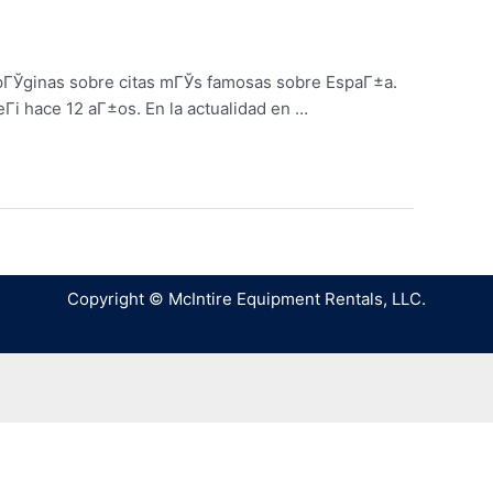
 pГЎginas sobre citas mГЎs famosas sobre EspaГ±a.
Гі hace 12 aГ±os. En la actualidad en …
Copyright © McIntire Equipment Rentals, LLC.