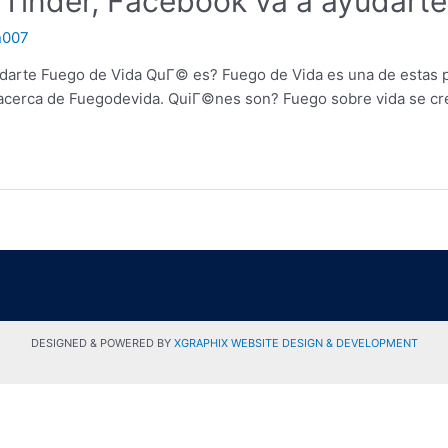
 Tinder, Facebook va a ayudarte
n007
udarte Fuego de Vida QuГ© es? Fuego de Vida es una de estas
acerca de Fuegodevida. QuiГ©nes son? Fuego sobre vida se cre
DESIGNED & POWERED BY
XGRAPHIX WEBSITE DESIGN & DEVELOPMENT