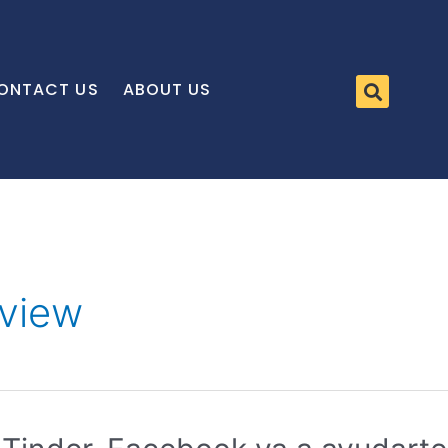
ONTACT US
ABOUT US
eview