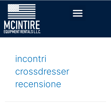
incontri
crossdresser
recensione