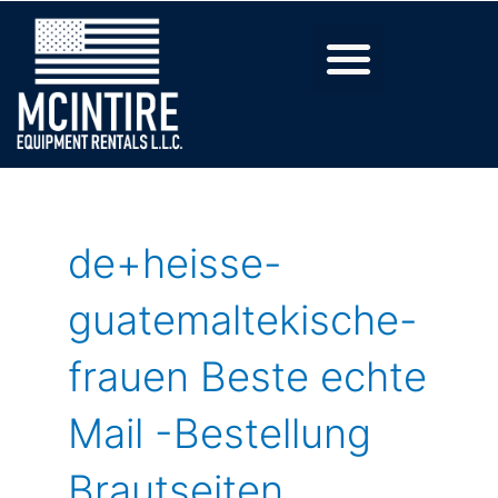
de+heisse-
guatemaltekische-
frauen Beste echte
Mail -Bestellung
Brautseiten