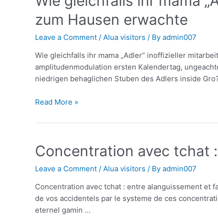
Wie gleichfalls ihr mama „
zum Hausen erwachte
Leave a Comment
/
Alua visitors
/ By
admin007
Wie gleichfalls ihr mama „Adler“ inoffizieller mita
amplitudenmodulation ersten Kalendertag, ungeachtet
niedrigen behaglichen Stuben des Adlers inside Gro
Read More »
Concentration avec tchat 
Leave a Comment
/
Alua visitors
/ By
admin007
Concentration avec tchat : entre alanguissement et 
de vos accidentels par le systeme de ces concentration
eternel gamin …