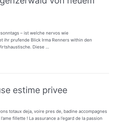
 Bregenzerwald von neuem
 sonntags – ist welche nervos wie
t ihr prufende Blick Irma Renners within den
irtshaustische. Diese …
use estime privee
vons totaux deja, voire pres de, badine accompagnes
ame fillette ! La assurance a l’egard de la passion