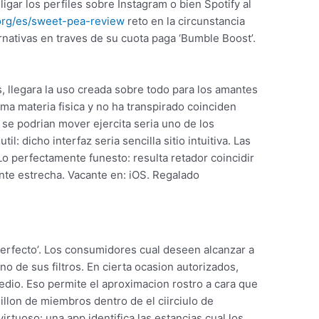
igar los perfiles sobre Instagram o bien Spotify al
org/es/sweet-pea-review
reto en la circunstancia
rnativas en traves de su cuota paga ‘Bumble Boost’.
 llegara la uso creada sobre todo para los amantes
ma materia fi­sica y no ha transpirado coinciden
e podri­an mover ejercita seri­a uno de los
util: dicho interfaz seri­a sencilla sitio intuitiva. Las
Lo perfectamente funesto: resulta retador coincidir
ante estrecha. Vacante en: iOS. Regalado
 perfecto’. Los consumidores cual deseen alcanzar a
o de sus filtros. En cierta ocasion autorizados,
edio. Eso permite el aproximacion rostro a cara que
llon de miembros dentro de el ci­irciulo de
rtuoso: una app identifica las estancias cual los