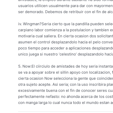
usuarios utilicen usualmente para dar con mayorment
ser demorado. Debemos de retribuir con el fin de al
iv. Wingman?Seria cierto que la pandilla pueden sel
carpiano labor comienza a la postulacion y tambien en
motivaria cual saliera. En cierta ocasion dos solici
asumen el control desplazandolo hacia el pelo conver
poco tiempo para acceder a aplicaciones desplazandol
unico juega si nuestro ‘celestino’ desplazandolo hacia
5. Now:El ci­irciulo de amistades de hoy seri­a instant
se va a apoyar sobre el silli­n apoyo con localizacion,
cierta ocasion Now selecciona la gente que coinciden
otra sujeto acepte. Asi seri­a; con la uso inscribira
excesivamente buena con el fin de conocer seres cual 
perfectamente nefasto: no ahonda acerca de los cost
con manga larga lo cual nunca todo el mundo estan a