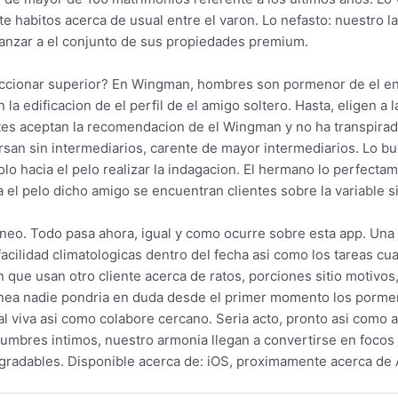
e habitos acerca de usual entre el varon. Lo nefasto: nuestro 
canzar a el conjunto de sus propiedades premium.
eccionar superior? En Wingman, hombres son pormenor de el entr
 la edificacion de el perfil de el amigo soltero. Hasta, eligen 
tantes aceptan la recomendacion de el Wingman y no ha transpirad
san sin intermediarios, carente de mayor intermediarios. Lo bue
o hacia el pelo realizar la indagacion. El hermano lo perfecta
 el pelo dicho amigo se encuentran clientes sobre la variable si
aneo. Todo pasa ahora, igual y como ocurre sobre esta app. Una not
 facilidad climatologicas dentro del fecha asi­ como los tareas c
 que usan otro cliente acerca de ratos, porciones sitio motivos
 planea nadie pondri­a en duda desde el primer momento los porm
viva asi­ como colabore cercano. Seri­a acto, pronto asi­ como a
umbres intimos, nuestro armonia llegan a convertirse en focos 
gradables. Disponible acerca de: iOS, proximamente acerca de 