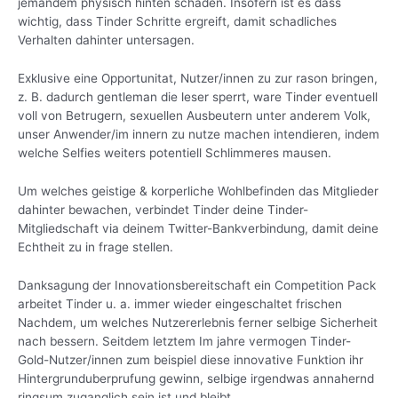
jemandem physisch hinten schaden. Insofern ist es dass
wichtig, dass Tinder Schritte ergreift, damit schadliches
Verhalten dahinter untersagen.
Exklusive eine Opportunitat, Nutzer/innen zu zur rason bringen,
z. B. dadurch gentleman die leser sperrt, ware Tinder eventuell
voll von Betrugern, sexuellen Ausbeutern unter anderem Volk,
unser Anwender/im innern zu nutze machen intendieren, indem
welche Selfies weiters potentiell Schlimmeres mausen.
Um welches geistige & korperliche Wohlbefinden das Mitglieder
dahinter bewachen, verbindet Tinder deine Tinder-
Mitgliedschaft via deinem Twitter-Bankverbindung, damit deine
Echtheit zu in frage stellen.
Danksagung der Innovationsbereitschaft ein Competition Pack
arbeitet Tinder u. a. immer wieder eingeschaltet frischen
Nachdem, um welches Nutzererlebnis ferner selbige Sicherheit
nach bessern. Seitdem letztem Im jahre vermogen Tinder-
Gold-Nutzer/innen zum beispiel diese innovative Funktion ihr
Hintergrunduberprufung gewinn, selbige irgendwas annahernd
ringsum zuganglich sein ist und bleibt.