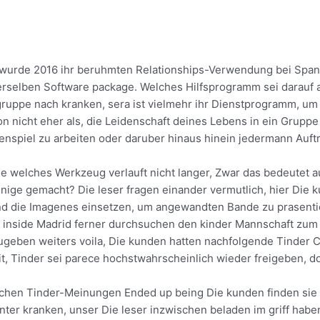
urde 2016 ihr beruhmten Relationships-Verwendung bei Spanie
rselben Software package. Welches Hilfsprogramm sei darauf au
gruppe nach kranken, sera ist vielmehr ihr Dienstprogramm, u
nicht eher als, die Leidenschaft deines Lebens in ein Gruppe z
enspiel zu arbeiten oder daruber hinaus hinein jedermann Auftre
ches Werkzeug verlauft nicht langer, Zwar das bedeutet auf ke
ige gemacht? Die leser fragen einander vermutlich, hier Die 
nd die Imagenes einsetzen, um angewandten Bande zu prasentie
 inside Madrid ferner durchsuchen den kinder Mannschaft zum Z
eben weiters voila, Die kunden hatten nachfolgende Tinder Cul
t, Tinder sei parece hochstwahrscheinlich wieder freigeben, dor
schen Tinder-Meinungen Ended up being Die kunden finden sie s
r kranken, unser Die leser inzwischen beladen im griff haben, 