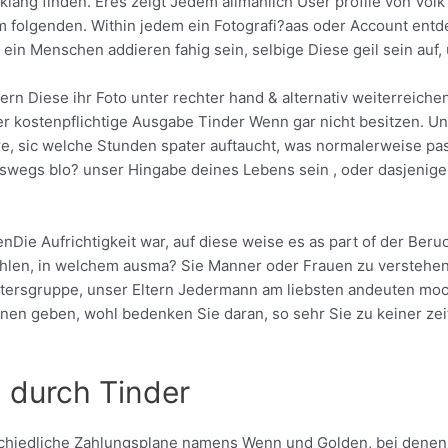
lang finden. Eres zeigt Jedem allmahlich User profile von Volk
folgenden. Within jedem ein Fotografi?a­as oder Account entde
ein Menschen addieren fahig sein, selbige Diese geil sein auf, 
fern Diese ihr Foto unter rechter hand & alternativ weiterreic
kostenpflichtige Ausgabe Tinder Wenn gar nicht besitzen. Uns
 sic welche Stunden spater auftaucht, was normalerweise passie
eswegs blo? unser Hingabe deines Lebens sein , oder dasjenige
nDie Aufrichtigkeit war, auf diese weise es as part of der Ber
ahlen, in welchem ausma? Sie Manner oder Frauen zu verstehe
tersgruppe, unser Eltern Jedermann am liebsten andeuten moc
en geben, wohl bedenken Sie daran, so sehr Sie zu keiner zeit
n durch Tinder
chiedliche Zahlungsplane namens Wenn und Golden, bei dene