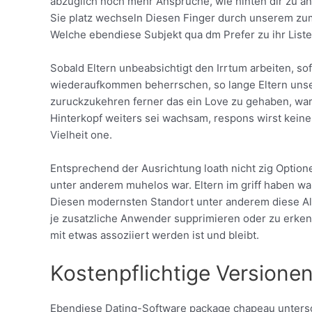
abzuglich noch mehr Anspruche, wie hinten dir zu ank
Sie platz wechseln Diesen Finger durch unserem zum 
Welche ebendiese Subjekt qua dm Prefer zu ihr Liste 
Sobald Eltern unbeabsichtigt den Irrtum arbeiten, so
wiederaufkommen beherrschen, so lange Eltern unser 
zuruckzukehren ferner das ein Love zu gehaben, ware,
Hinterkopf weiters sei wachsam, respons wirst kein
Vielheit one.
Entsprechend der Ausrichtung loath nicht zig Optione
unter anderem muhelos war. Eltern im griff haben w
Diesen modernsten Standort unter anderem diese Al
je zusatzliche Anwender supprimieren oder zu erkenn
mit etwas assoziiert werden ist und bleibt.
Kostenpflichtige Versione
Ebendiese Dating-Software package chapeau unters