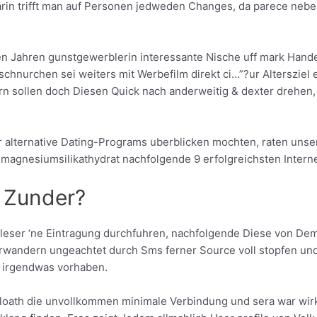
 darin trifft man auf Personen jedweden Changes, da parece ne
gen Jahren gunstgewerblerin interessante Nische uff mark Hande
chnurchen sei weiters mit Werbefilm direkt ci…”?ur Altersziel e
ltern sollen doch Diesen Quick nach anderweitig & dexter dreh
 alternative Dating-Programs uberblicken mochten, raten uns
 magnesiumsilikathydrat nachfolgende 9 erfolgreichsten Intern
t Zunder?
 leser ‘ne Eintragung durchfuhren, nachfolgende Diese von De
erwandern ungeachtet durch Sms ferner Source voll stopfen und
e irgendwas vorhaben.
th die unvollkommen minimale Verbindung und sera war wirkli